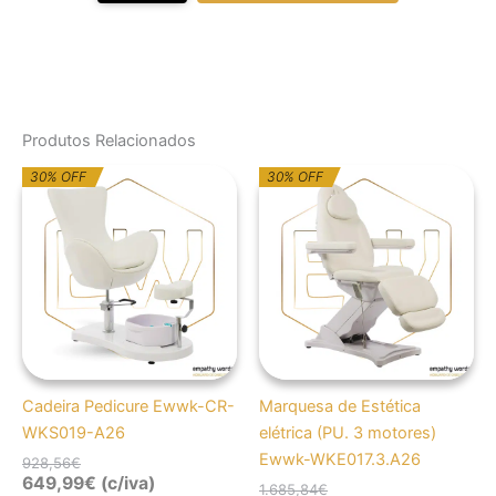
Produtos Relacionados
O
O
O
O
30% OFF
30% OFF
preço
preço
preço
preço
original
atual
original
atual
era:
é:
era:
é:
928,56€.
649,99€.
1.685,84€.
1.180,09€.
Cadeira Pedicure Ewwk-CR-
Marquesa de Estética
WKS019-A26
elétrica (PU. 3 motores)
Ewwk-WKE017.3.A26
928,56
€
649,99
€
(c/iva)
1.685,84
€