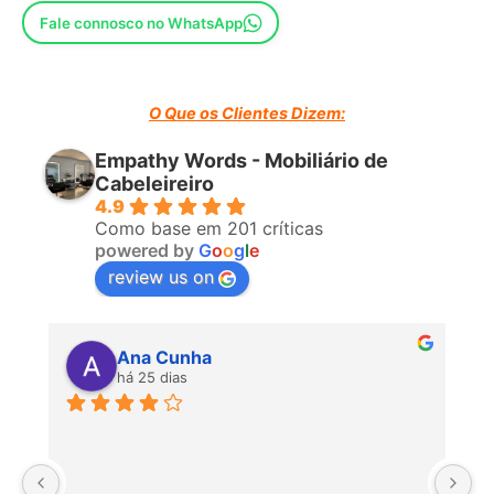
Fale connosco no WhatsApp
O Que os Clientes Dizem:
Empathy Words - Mobiliário de
Cabeleireiro
4.9
Como base em 201 críticas
powered by
G
o
o
g
l
e
review us on
Ana Cunha
há 25 dias
P