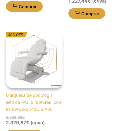
1.227,44
€
(c/iva)
Comprar
Comprar
O
O
30% OFF
preço
preço
original
atual
era:
é:
3.328,38€.
2.329,87€.
Marquesa de podologia
elétrica (PU. 5 motores) com
Rs Ewwk-2246C.5.A26
3.328,38
€
2.329,87
€
(c/iva)