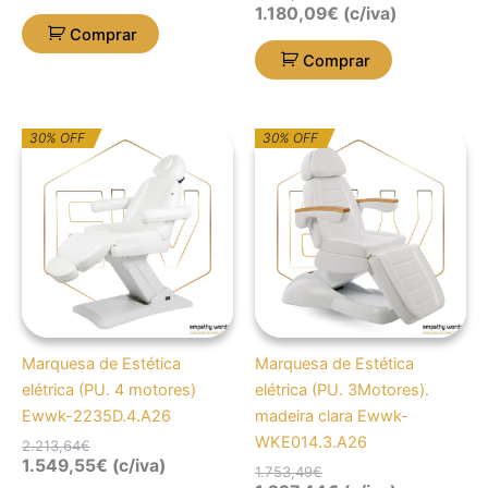
1.180,09
€
(c/iva)
Comprar
Comprar
O
O
O
O
30% OFF
30% OFF
preço
preço
preço
preço
original
atual
original
atual
era:
é:
era:
é:
2.213,64€.
1.549,55€.
1.753,49€.
1.227,44€.
Marquesa de Estética
Marquesa de Estética
elétrica (PU. 4 motores)
elétrica (PU. 3Motores).
Ewwk-2235D.4.A26
madeira clara Ewwk-
WKE014.3.A26
2.213,64
€
1.549,55
€
(c/iva)
1.753,49
€