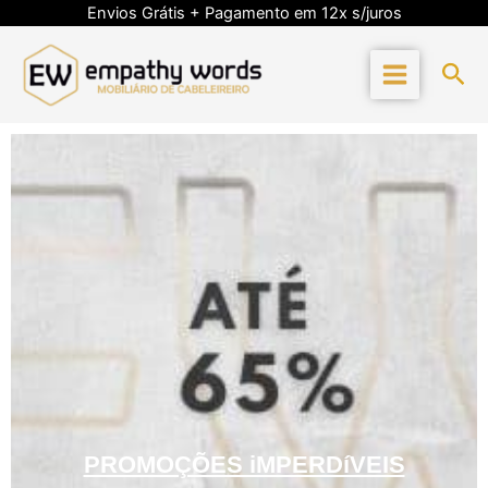
Skip
Envios Grátis + Pagamento em 12x s/juros
to
content
Sea
PROMOÇÕES iMPERDíVEIS