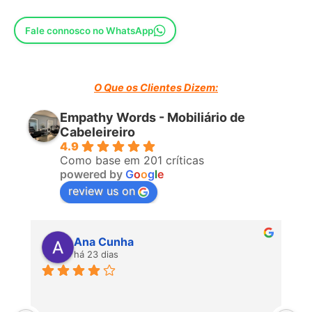
Fale connosco no WhatsApp
O Que os Clientes Dizem:
Empathy Words - Mobiliário de
Cabeleireiro
4.9
Como base em 201 críticas
powered by
G
o
o
g
l
e
review us on
Ana Cunha
há 23 dias
P