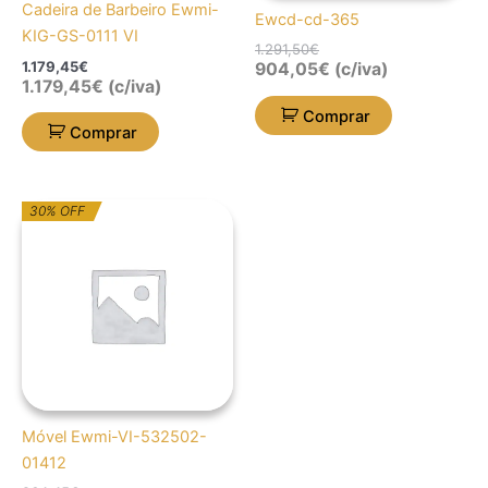
Cadeira de Barbeiro Ewmi-
Ewcd-cd-365
KIG-GS-0111 VI
1.291,50
€
1.179,45
€
904,05
€
(c/iva)
1.179,45
€
(c/iva)
Comprar
Comprar
O
O
30% OFF
preço
preço
original
atual
era:
é:
264,45€.
185,12€.
Móvel Ewmi-VI-532502-
01412