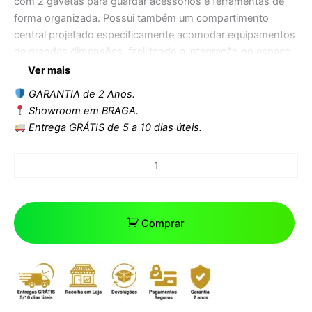
com 2 gavetas para guardar acessórios e ferramentas de
forma organizada. Possui também um compartimento
central projetado especificamente acomodar equipamentos
de grandes dimensões, facilitando a integração no espaço
de trabalho. Ideal para centros de beleza e bem-estar que
Ver mais
procuram um móvel prático e versátil.
GARANTIA de 2 Anos.
Showroom em BRAGA.
Entrega GRÁTIS de 5 a 10 dias úteis.
Comprar