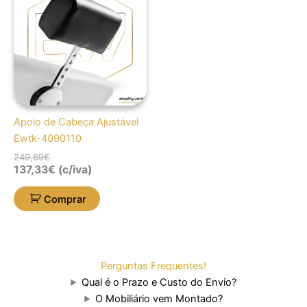
original
atual
era:
é:
249,69€.
137,33€.
Apoio de Cabeça Ajustável
Ewtk-4090110
249,69
€
137,33
€
(c/iva)
Comprar
Perguntas Frequentes!
Qual é o Prazo e Custo do Envio?
O Mobiliário vem Montado?