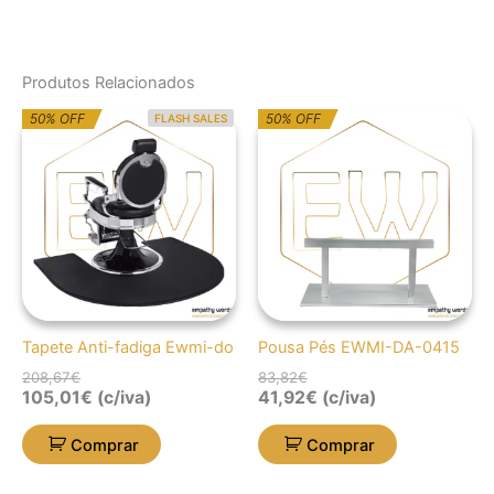
Produtos Relacionados
O
O
O
O
50% OFF
50% OFF
FLASH SALES
preço
preço
preço
preço
original
atual
original
atual
era:
é:
era:
é:
208,67€.
105,01€.
83,82€.
41,92€.
Tapete Anti-fadiga Ewmi-do
Pousa Pés EWMI-DA-0415
208,67
€
83,82
€
105,01
€
(c/iva)
41,92
€
(c/iva)
Comprar
Comprar