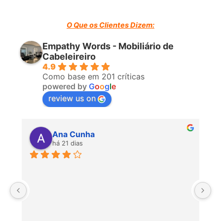
O Que os Clientes Dizem:
Empathy Words - Mobiliário de
Cabeleireiro
4.9
Como base em 201 críticas
powered by
G
o
o
g
l
e
review us on
Ana Cunha
há 21 dias
P