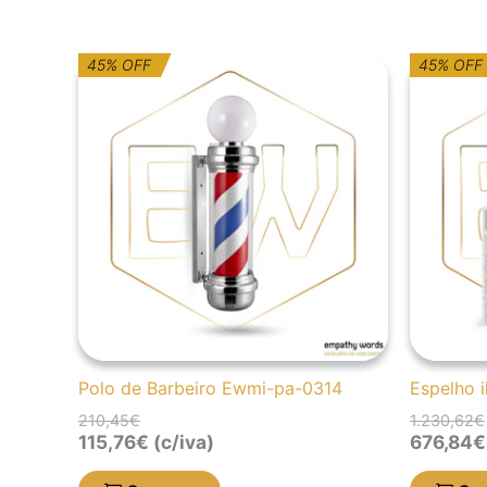
O
O
45% OFF
45% OFF
preço
preço
original
atual
era:
é:
210,45€.
115,76€.
Polo de Barbeiro Ewmi-pa-0314
Espelho 
210,45
€
1.230,62
€
115,76
€
(c/iva)
676,84
€