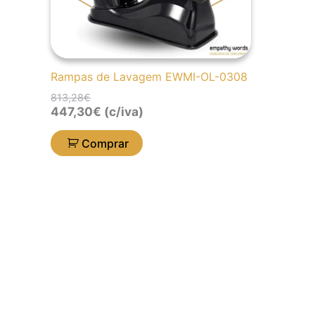
Rampas de Lavagem EWMI-OL-0308
813,28
€
447,30
€
(c/iva)
Comprar