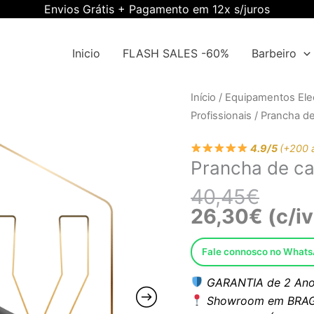
Envios Grátis + Pagamento em 12x s/juros
Inicio
FLASH SALES -60%
Barbeiro
O
O
Quantidade
Início
/
Equipamentos Elec
preço
preço
de
Profissionais
/ Prancha d
origina
atual
Prancha
era:
é:
4.9/5
(+200 
de
Prancha de c
40,45
26,30€
cabelo
Preto
40,45
€
Ewwk-
26,30
€
(c/iv
RZSW005
Fale connosco no What
GARANTIA de 2 Ano
Showroom em BRAG