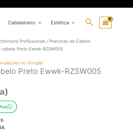
Search
Cabeleireiro
Estética
trónicos Profissionais
/
Pranchas de Cabelo
e cabelo Preto Ewwk-RZSW005
l
avaliações no Google)
abelo Preto Ewwk-RZSW005
€.
.
a)
sApp
s.
A.