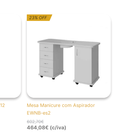
O
O
23% OFF
preço
preço
original
atual
era:
é:
602,70€.
464,08€.
12
Mesa Manicure com Aspirador
EWNB-es2
602,70
€
464,08
€
(c/iva)