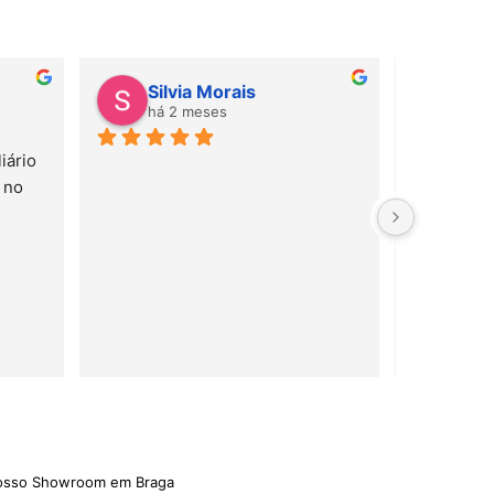
Silvia Morais
Gab
há 2 meses
há 
ário 
Amei! Mate
no 
e serviço 
rápido!
nosso Showroom em Braga