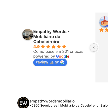
iro
Higor Santana
mês passado
Empathy Words -
ponderam 
Sempre muito bem atendido por 
Mobiliário de
fizeram a 
todos da equipa! Já é a terceira 
Cabeleireiro
4.9
o, ligaram 
vez que compro com eles. 
Como base em 201 críticas
hegar. A 
Recomendo!
powered by
G
o
o
g
l
e
 5 estrelas
review us on
empathywordsmobiliario
+5300 Seguidores | Mobiliário de Cabeleireiro, Barb