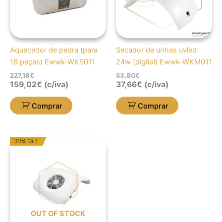
Aquecedor de pedra (para
Secador de unhas uvled
18 peças) Ewwk-WKS011
24w (digital) Ewwk-WKM011
227,18
€
53,80
€
159,02
€
(c/iva)
37,66
€
(c/iva)
Comprar
Comprar
O
O
30% OFF
preço
preço
original
atual
era:
é:
71,11€.
49,77€.
OUT OF STOCK