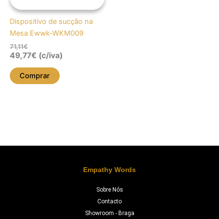
Dispositivo de sucção na
Mesa Ewwk-WKM009
71,11
€
49,77
€
(c/iva)
Comprar
Empathy Words
Sobre Nós
Contacto
Showroom - Braga