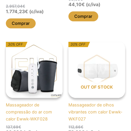
44,10
€
(c/iva)
2.957,04
€
1.774,23
€
(c/iva)
Comprar
Comprar
O
O
O
O
30% OFF
30% OFF
preço
preço
preço
preço
original
atual
original
atual
era:
é:
era:
é:
137,69€.
96,38€.
112,66€.
78,86€.
OUT OF STOCK
Massageador de
Massageador de olhos
compressão do ar com
vibrantes com calor Ewwk-
calor Ewwk-WKF028
WKF027
137,69
€
112,66
€