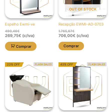
OUT OF STOCK
Espelho Ewmi-ve
Recepção EWMI-AD-0703
490,46
€
1.765,67
€
269,75
€
(c/iva)
706,00
€
(c/iva)
Comprar
Comprar
O
O
O
O
33% OFF
45% OFF
FLASH SALES
FLASH SALES
preço
preço
preço
preço
original
atual
original
atual
era:
é:
era:
é:
2.942,78€.
1.965,00€.
1.066,53€.
586,60€.