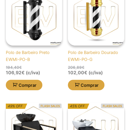
original
atual
original
atual
era:
é:
era:
é:
194,40€.
106,92€.
206,89€.
102,00€.
Polo de Barbeiro Preto
Polo de Barbeiro Dourado
EWMI-PO-B
EWMI-PO-G
194,40
€
206,89
€
106,92
€
(c/iva)
102,00
€
(c/iva)
Comprar
Comprar
O
O
O
O
49% OFF
45% OFF
FLASH SALES
FLASH SALES
preço
preço
preço
preço
original
atual
original
atual
era:
é:
era:
é:
2.218,67€.
1.132,01€.
3.174,63€.
1.746,05€.