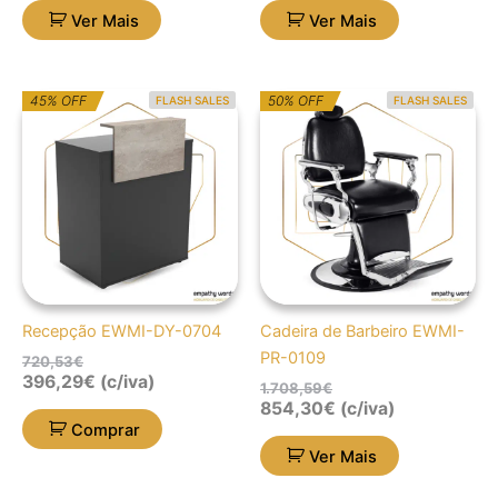
Ver Mais
Ver Mais
O
O
O
O
45% OFF
50% OFF
FLASH SALES
FLASH SALES
preço
preço
preço
preço
original
atual
original
atual
era:
é:
era:
é:
720,53€.
396,29€.
1.708,59€.
854,30€.
Recepção EWMI-DY-0704
Cadeira de Barbeiro EWMI-
PR-0109
720,53
€
396,29
€
(c/iva)
1.708,59
€
854,30
€
(c/iva)
Comprar
Ver Mais