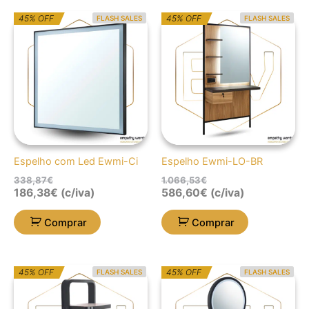
O
O
O
O
45% OFF
45% OFF
FLASH SALES
FLASH SALES
preço
preço
preço
preço
original
atual
original
atual
era:
é:
era:
é:
338,87€.
186,38€.
1.066,53€.
586,60€.
Espelho com Led Ewmi-Ci
Espelho Ewmi-LO-BR
338,87
€
1.066,53
€
186,38
€
(c/iva)
586,60
€
(c/iva)
Comprar
Comprar
O
O
O
O
45% OFF
45% OFF
FLASH SALES
FLASH SALES
preço
preço
preço
preço
original
atual
original
atual
era:
é:
era:
é: