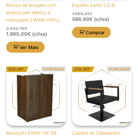
Rampa de lavagem com
Espelho Ewmi-LO-B
levanta pés elétrico e
1.066,53
€
586,60
€
(c/iva)
massagem EWWK-VROLL
2.942,78
€
Comprar
1.965,00
€
(c/iva)
Ver Mais
O
O
O
O
52% OFF
57% OFF
FLASH SALES
FLASH SALES
preço
preço
preço
preço
original
atual
original
atual
era:
é:
era:
é:
428,04€.
207,00€.
820,41€.
355,00€.
Recepção EWMI-OK-5B
Cadeira de Cabeleireiro