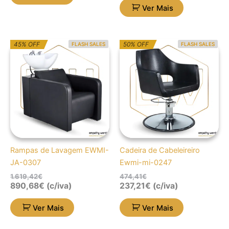
Ver Mais
O
O
O
O
45% OFF
50% OFF
FLASH SALES
FLASH SALES
preço
preço
preço
preço
original
atual
original
atual
era:
é:
era:
é:
1.619,42€.
890,68€.
474,41€.
237,21€.
Rampas de Lavagem EWMI-
Cadeira de Cabeleireiro
JA-0307
Ewmi-mi-0247
1.619,42
€
474,41
€
890,68
€
(c/iva)
237,21
€
(c/iva)
Ver Mais
Ver Mais