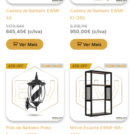
Cadeira de Barbeiro EWMI-
Cadeira de Barbeiro EWMI-
AS
KI-GRS
1.173,54
€
2.215,11
€
645,45
€
(c/iva)
950,00
€
(c/iva)
Ver Mais
Ver Mais
O
O
O
O
45% OFF
45% OFF
FLASH SALES
FLASH SALES
preço
preço
preço
preço
original
atual
original
atual
era:
é:
era:
é:
176,57€.
97,11€.
451,23€.
248,18€.
Polo de Barbeiro Preto
Móvel Estante EWMI-WA-