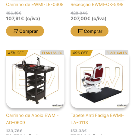
Carrinho de EWMI-LE-0608
Recepção EWMI-OK-5/98
196,19
€
428,04
€
107,91
€
(c/iva)
207,00
€
(c/iva)
Comprar
Comprar
O
O
O
O
45% OFF
49% OFF
FLASH SALES
FLASH SALES
preço
preço
preço
preço
original
atual
original
atual
era:
é:
era:
é:
133,76€.
73,57€.
153,38€.
77,50€.
Carrinho de Apoio EWMI-
Tapete Anti Fadiga EWMI-
AD-0609
LA-0113
133,76
€
153,38
€