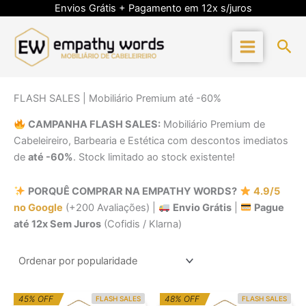
Skip
Envios Grátis + Pagamento em 12x s/juros
to
content
Sea
FLASH SALES | Mobiliário Premium até -60%
CAMPANHA FLASH SALES:
Mobiliário Premium de
Cabeleireiro, Barbearia e Estética com descontos imediatos
de
até -60%
. Stock limitado ao stock existente!
PORQUÊ COMPRAR NA EMPATHY WORDS?
4.9/5
no Google
(+200 Avaliações) |
Envio Grátis
|
Pague
até 12x Sem Juros
(Cofidis / Klarna)
O
O
O
O
45% OFF
48% OFF
FLASH SALES
FLASH SALES