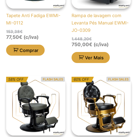
Tapete Anti Fadiga EWMI-
Rampa de lavagem com
MI-0112
Levanta Pés Manual EWMI-
JO-0309
153,38
€
77,50
€
(c/iva)
1.448,20
€
750,00
€
(c/iva)
Comprar
Ver Mais
O
O
O
O
58% OFF
60% OFF
FLASH SALES
FLASH SALES
preço
preço
preço
preço
original
atual
original
atual
era:
é:
era:
é:
1.672,92€.
699,00€.
1.747,83€.
699,00€.