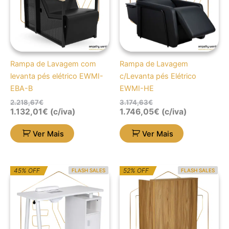
Rampa de Lavagem com
Rampa de Lavagem
levanta pés elétrico EWMI-
c/Levanta pés Elétrico
EBA-B
EWMI-HE
2.218,67
€
3.174,63
€
1.132,01
€
(c/iva)
1.746,05
€
(c/iva)
Ver Mais
Ver Mais
O
O
O
O
45% OFF
52% OFF
FLASH SALES
FLASH SALES
preço
preço
preço
preço
original
atual
original
atual
era:
é:
era:
é:
533,27€.
293,29€.
428,04€.
207,00€.