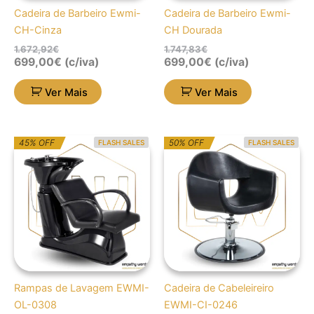
Cadeira de Barbeiro Ewmi-
Cadeira de Barbeiro Ewmi-
CH-Cinza
CH Dourada
1.672,92
€
1.747,83
€
699,00
€
(c/iva)
699,00
€
(c/iva)
Ver Mais
Ver Mais
O
O
O
O
45% OFF
50% OFF
FLASH SALES
FLASH SALES
preço
preço
preço
preço
original
atual
original
atual
era:
é:
era:
é:
813,28€.
447,30€.
463,71€.
231,86€.
Rampas de Lavagem EWMI-
Cadeira de Cabeleireiro
OL-0308
EWMI-CI-0246