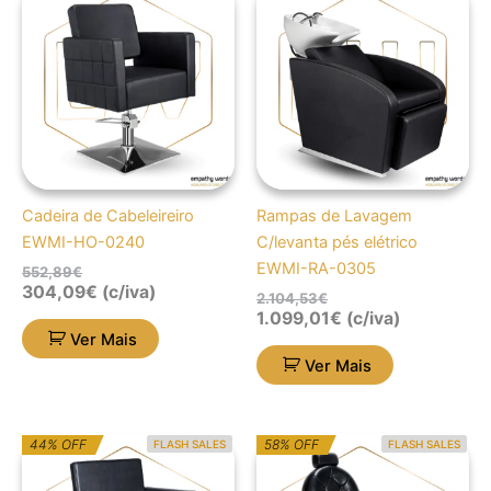
preço
preço
preço
preço
original
atual
original
atual
era:
é:
era:
é:
552,89€.
304,09€.
2.104,53€.
1.099,01€.
Cadeira de Cabeleireiro
Rampas de Lavagem
EWMI-HO-0240
C/levanta pés elétrico
EWMI-RA-0305
552,89
€
304,09
€
(c/iva)
2.104,53
€
1.099,01
€
(c/iva)
Ver Mais
Ver Mais
O
O
O
O
44% OFF
58% OFF
FLASH SALES
FLASH SALES
preço
preço
preço
preço
original
atual
original
atual