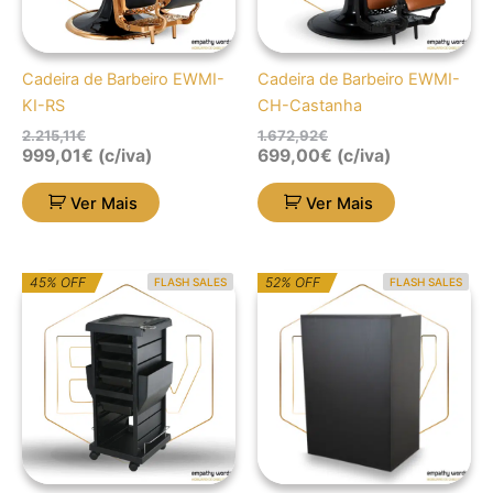
Cadeira de Barbeiro EWMI-
Cadeira de Barbeiro EWMI-
KI-RS
CH-Castanha
2.215,11
€
1.672,92
€
999,01
€
(c/iva)
699,00
€
(c/iva)
Ver Mais
Ver Mais
O
O
O
O
45% OFF
52% OFF
FLASH SALES
FLASH SALES
preço
preço
preço
preço
original
atual
original
atual
era:
é:
era:
é:
196,19€.
107,91€.
428,04€.
207,00€.