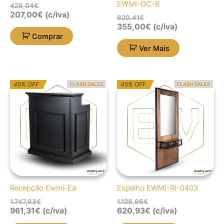
EWMI-OC-B
428,04
€
207,00
€
(c/iva)
820,41
€
355,00
€
(c/iva)
Comprar
Ver Mais
O
O
O
O
45% OFF
45% OFF
FLASH SALES
FLASH SALES
preço
preço
preço
preço
original
atual
original
atual
era:
é:
era:
é:
1.747,83€.
961,31€.
1.128,96€.
620,93€.
Recepção Ewmi-Ea
Espelho EWMI-RI-0403
1.747,83
€
1.128,96
€
961,31
€
(c/iva)
620,93
€
(c/iva)