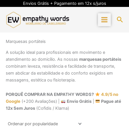
Skip
Envios Grátis + Pagamento em 12x s/juros
to
content
Sea
Marquesas portáteis
A solução ideal para profissionais em movimento e
atendimento ao domicílio. As nossas
marquesas portáteis
combinam leveza, resistência e facilidade de transporte,
sem abdicar da estabilidade e do conforto exigidos em
massagens, estética ou fisioterapia.
PORQUÊ COMPRAR NA EMPATHY WORDS?
4.9/5 no
Google
(+200 Avaliações) |
Envio Grátis
|
Pague até
12x Sem Juros
(Cofidis / Klarna)