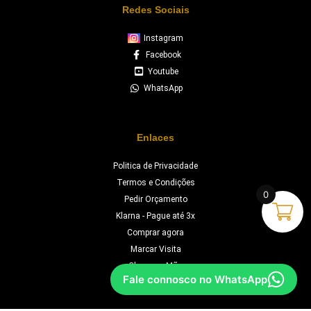
Redes Sociais
Instagram
Facebook
Youtube
WhatsApp
Enlaces
Politica de Privacidade
Termos e Condições
0
Pedir Orçamento
Klarna - Pague até 3x
Comprar agora
Marcar Visita
Chave na Mão
Fale connosco no WhatsApp
Orçamento