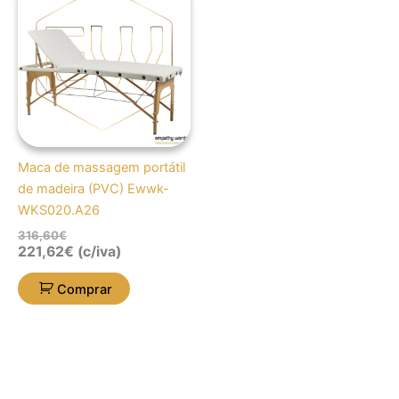
original
atual
era:
é:
316,60€.
221,62€.
Maca de massagem portátil
de madeira (PVC) Ewwk-
WKS020.A26
316,60
€
221,62
€
(c/iva)
Comprar