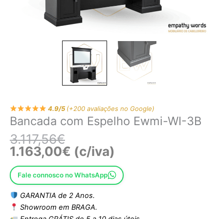
4.9/5
(+200 avaliações no Google)
Bancada com Espelho Ewmi-WI-3B
3.117,56
€
1.163,00
€
(c/iva)
Fale connosco no WhatsApp
GARANTIA de 2 Anos.
Showroom em BRAGA.
Entrega GRÁTIS de 5 a 10 dias úteis.