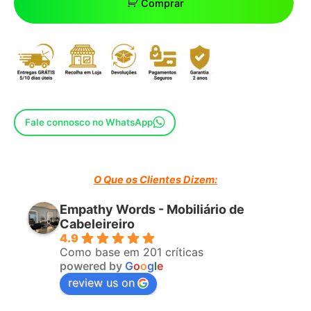
Comprar
Fale connosco no WhatsApp
O Que os Clientes Dizem:
Empathy Words - Mobiliário de
Cabeleireiro
4.9
Como base em 201 críticas
powered by
G
o
o
g
l
e
review us on