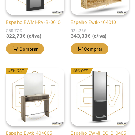
Espelho EWMI-PA-B-0010
Espelho Ewtk-404010
586,77
€
624,23
€
322,73
€
(c/iva)
343,33
€
(c/iva)
Comprar
Comprar
O
O
O
O
45% OFF
45% OFF
preço
preço
preço
preço
original
atual
original
atual
era:
é:
era:
é:
624,23€.
343,33€.
321,03€.
176,57€.
Espelho Ewtk-404005
Espelho EWMI-BO-B-0405