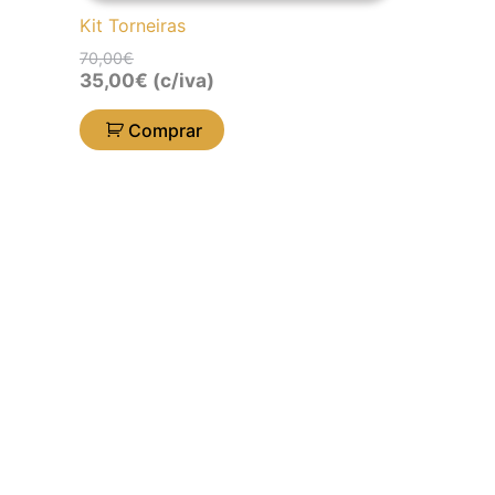
Kit Torneiras
70,00
€
35,00
€
(c/iva)
Comprar