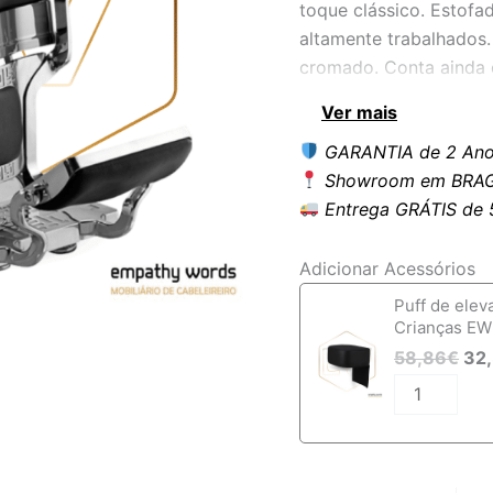
toque clássico. Estof
altamente trabalhados.
cromado. Conta ainda 
Ver mais
Medidas
:
GARANTIA de 2 Ano
• Altura do assento: 5
Showroom em BRAG
• Comprimento: 111-12
Entrega GRÁTIS de 5 
• Largura: 70cm;
• Diâmetro da base: 6
Adicionar Acessórios
Quantidade
Puff de elev
de
Crianças EW
Cadeira
58,86
€
32
de
barbeiro
EWWK-
BU-
SI