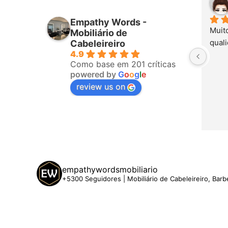
há 17 
Empathy Words -
Muito bom, 
Mobiliário de
qualidade,ir
Cabeleireiro
4.9
Como base em 201 críticas
powered by
G
o
o
g
l
e
review us on
empathywordsmobiliario
+5300 Seguidores | Mobiliário de Cabeleireiro, Barb