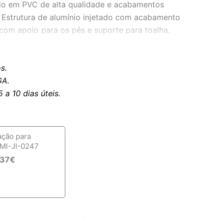
ado em PVC de alta qualidade e acabamentos
 Estrutura de alumínio injetado com acabamento
com apoio para os pés e suporte para toalha.
s.
7-75cm;
A.
9cm;
a 10 dias úteis.
8cm.
ação para
MI-JI-0247
,37
€