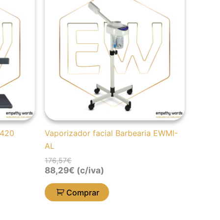
original
atual
era:
é:
176,57€.
88,29€.
0420
Vaporizador facial Barbearia EWMI-
AL
176,57
€
88,29
€
(c/iva)
Comprar