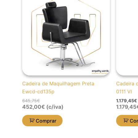
original
atual
era:
é:
645,75€.
452,00€.
Cadeira de Maquilhagem Preta
Cadeira 
Ewcd-cd135p
0111 VI
645,75
€
1.179,45
€
452,00
€
(c/iva)
1.179,45
Comprar
Co