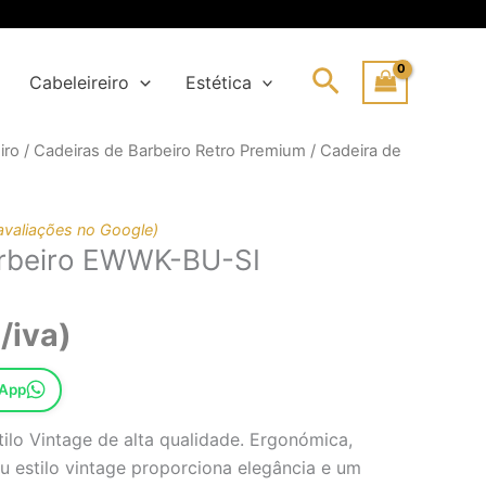
Search
Cabeleireiro
Estética
iro
/
Cadeiras de Barbeiro Retro Premium
/ Cadeira de
ço
ço
inal
al
avaliações no Google)
arbeiro EWWK-BU-SI
61,85€.
79,02€.
/iva)
sApp
tilo Vintage de alta qualidade. Ergonómica,
Seu estilo vintage proporciona elegância e um