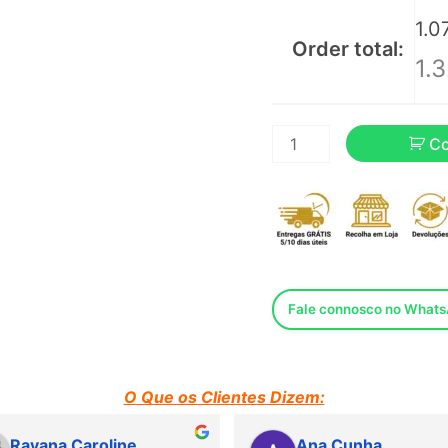
1.0
Order total:
1.3
C
Fale connosco no What
O Que os Clientes Dizem:
na Caroline
Ana Cunha