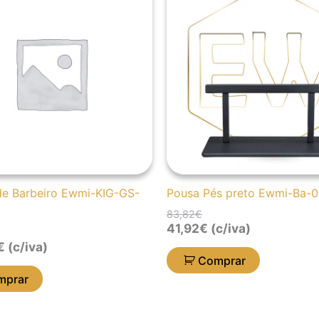
original
atual
era:
é:
83,82€.
41,92€.
de Barbeiro Ewmi-KIG-GS-
Pousa Pés preto Ewmi-Ba-
83,82
€
41,92
€
(c/iva)
€
(c/iva)
Comprar
mprar