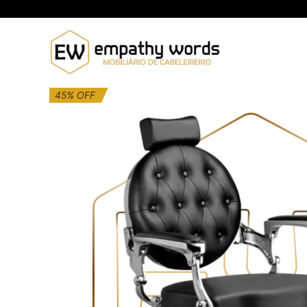
Skip
to
content
45% OFF