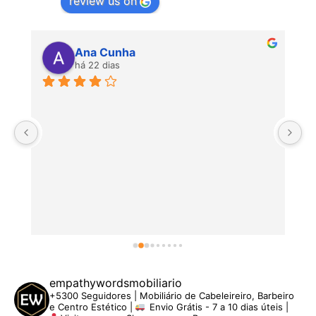
review us on
Ana Cunha
há 22 dias
P
empathywordsmobiliario
+5300 Seguidores | Mobiliário de Cabeleireiro, Barbeiro
e Centro Estético |
Envio Grátis - 7 a 10 dias úteis |