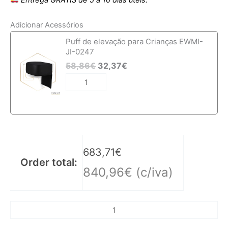
Adicionar Acessórios
Quantidade
Puff de elevação para Crianças EWMI-
de
JI-0247
Cadeira
58,86
€
32,37
€
de
Barbeiro
EWWK-
CP
683,71
€
Order total:
840,96
€
(c/iva)