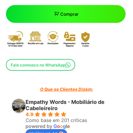
Comprar
Fale connosco no WhatsApp
O Que os Clientes Dizem:
Empathy Words - Mobiliário de
Cabeleireiro
4.9
Como base em 201 críticas
powered by
G
o
o
g
l
e