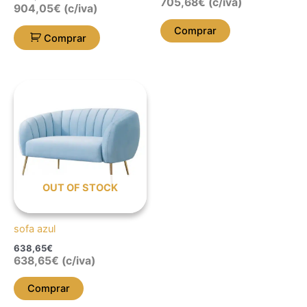
705,68
€
(c/iva)
904,05
€
(c/iva)
Comprar
Comprar
OUT OF STOCK
sofa azul
638,65
€
638,65
€
(c/iva)
Comprar