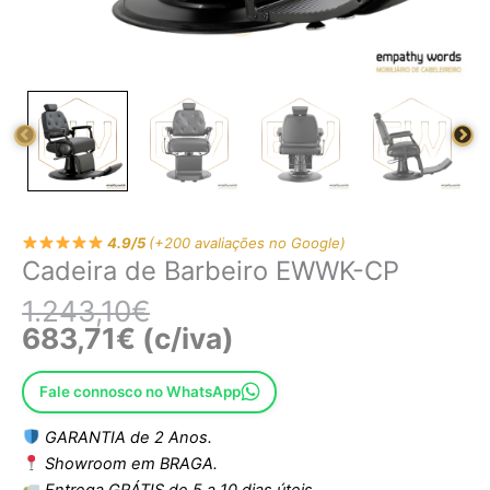
4.9/5
(+200 avaliações no Google)
Cadeira de Barbeiro EWWK-CP
1.243,10
€
683,71
€
(c/iva)
Fale connosco no WhatsApp
GARANTIA de 2 Anos.
Showroom em BRAGA.
Entrega GRÁTIS de 5 a 10 dias úteis.