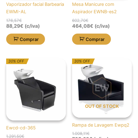
Vaporizador facial Barbearia
Mesa Manicure com
EWMI-AL
Aspirador EWNB-es2
176,57
€
602,70
€
88,29
€
(c/iva)
464,08
€
(c/iva)
Comprar
Comprar
O
O
O
O
30% OFF
30% OFF
preço
preço
preço
preço
original
atual
original
atual
era:
é:
era:
é:
1.291,50€.
904,05€.
1.008,11€.
705,68€.
OUT OF STOCK
Rampa de Lavagem Ewpq2
Ewcd-cd-365
1.008,11
€
1.291,50
€