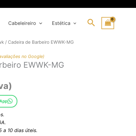
Search
Cabeleireiro
Estética
wk
/ Cadeira de Barbeiro EWWK-MG
ço
ço
ginal
al
avaliações no Google)
arbeiro EWWK-MG
:
00,70€.
,39€.
va)
sApp
s.
A.
a 10 dias úteis.