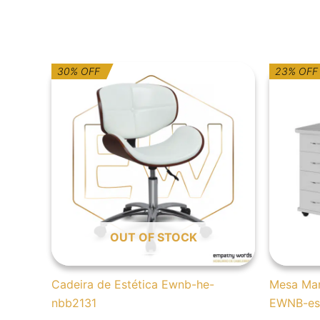
O
O
O
O
30% OFF
23% OFF
preço
preço
p
p
original
atual
or
at
era:
é:
er
é:
246,00€.
172,20€.
6
4
OUT OF STOCK
Cadeira de Estética Ewnb-he-
Mesa Man
nbb2131
EWNB-es