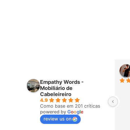
Daniel Augusto
há 25 dias
Empathy Words -
Perfeito ♥️♥️♥️♥️
Mobiliário de
Cabeleireiro
4.9
Como base em 201 críticas
powered by
G
o
o
g
l
e
review us on