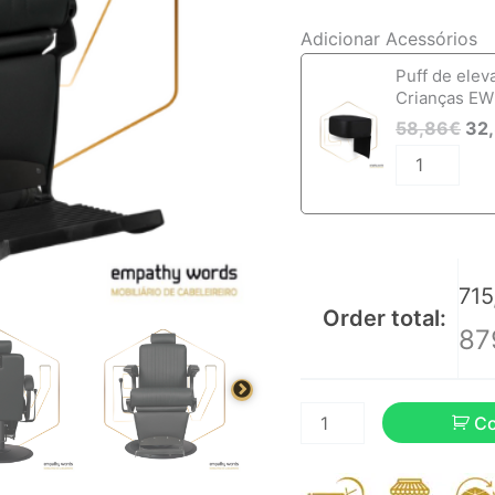
Adicionar Acessórios
Quantidade
Puff de elev
de
Crianças EW
Cadeira
58,86
€
32
de
Barbeiro
EWWK-
MG
715
Order total:
87
C