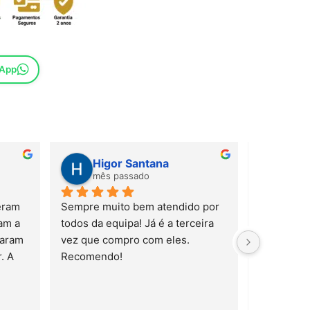
sApp
Higor Santana
Sus
mês passado
mês
ram 
Sempre muito bem atendido por 
m a 
todos da equipa! Já é a terceira 
aram 
vez que compro com eles. 
 A 
Recomendo!
trelas