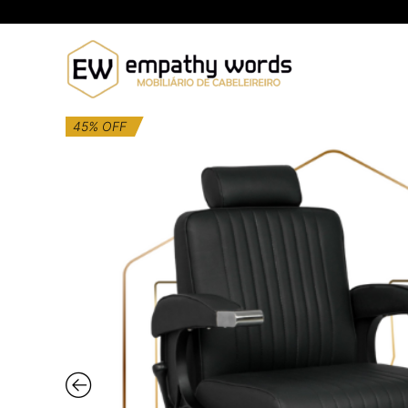
Skip
to
content
45% OFF