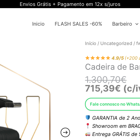
Envios Grátis + Pagamento em 12x s/juros
Inicio
FLASH SALES -60%
Barbeiro
O
O
Quantidade
Início
/
Uncategorized
/
f
pre
pre
de
ori
atu
4.9/5
(+200 
Cadeira
Cadeira de B
era
é:
de
1.3
715
Barbeiro
1.300,70
€
EWWK-
715,39
€
(c/i
MG
Fale connosco no What
GARANTIA de 2 Ano
Showroom em BRAG
Entrega GRÁTIS de 5 