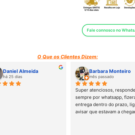
Fale connosco no What
O Que os Clientes Dizem:
Daniel Almeida
Barbara Monteiro
há 25 dias
mês passado
Super atenciosos, responde
sempre por whatsapp, fizera
entrega dentro do prazo, lig
avisar que estavam a chegar.
minha experiência é de 5 es