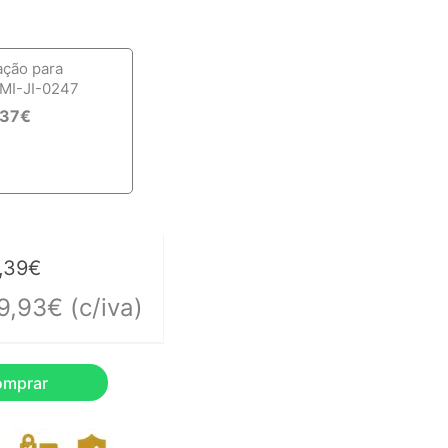
ação para
MI-JI-0247
,37
€
,39
€
9,93
€
(c/iva)
omprar