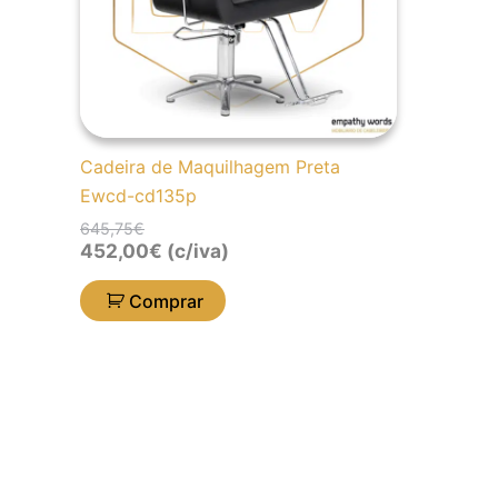
Cadeira de Maquilhagem Preta
Ewcd-cd135p
645,75
€
452,00
€
(c/iva)
Comprar