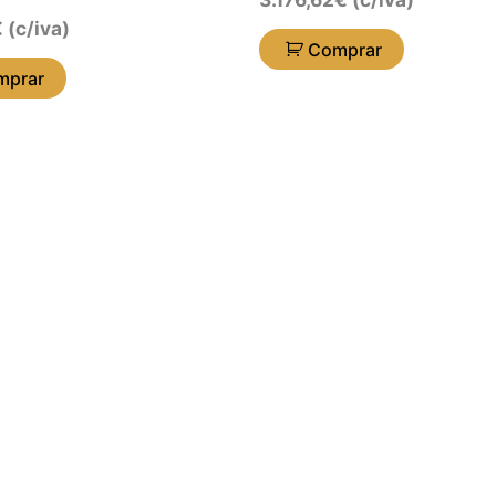
€
(c/iva)
Comprar
mprar