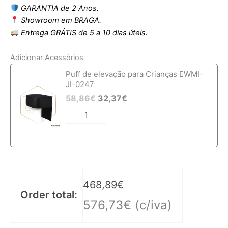
GARANTIA de 2 Anos.
Showroom em BRAGA.
Entrega GRÁTIS de 5 a 10 dias úteis.
Adicionar Acessórios
Quantidade
Puff de elevação para Crianças EWMI-
de
JI-0247
Cadeira
58,86
€
32,37
€
de
barbeiro
para
criança
EWWK-
WA
468,89
€
Order total:
576,73
€
(c/iva)