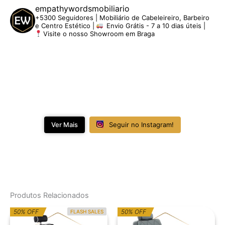
empathywordsmobiliario
+5300 Seguidores | Mobiliário de Cabeleireiro, Barbeiro
e Centro Estético |
Envio Grátis - 7 a 10 dias úteis |
Visite o nosso Showroom em Braga
Ver Mais
Seguir no Instagram!
Produtos Relacionados
O
O
O
O
50% OFF
50% OFF
FLASH SALES
preço
preço
preço
preço