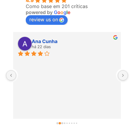
4.9
Como base em 201 críticas
powered by
G
o
o
g
l
e
review us on
Ana Cunha
há 22 dias
P