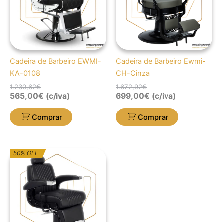
Cadeira de Barbeiro EWMI-
Cadeira de Barbeiro Ewmi-
KA-0108
CH-Cinza
1.230,62
€
1.672,92
€
565,00
€
(c/iva)
699,00
€
(c/iva)
Comprar
Comprar
O
O
50% OFF
preço
preço
original
atual
era:
é:
1.580,18€.
790,09€.