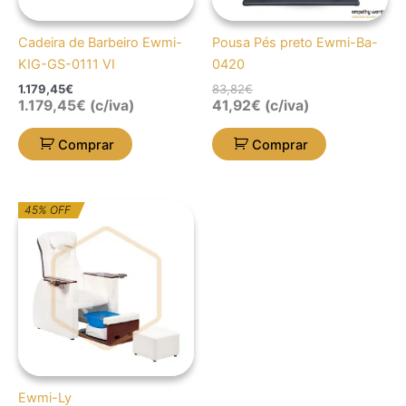
Cadeira de Barbeiro Ewmi-
Pousa Pés preto Ewmi-Ba-
KIG-GS-0111 VI
0420
1.179,45
€
83,82
€
1.179,45
€
(c/iva)
41,92
€
(c/iva)
Comprar
Comprar
O
O
45% OFF
preço
preço
original
atual
era:
é:
5.775,71€.
3.176,62€.
Ewmi-Ly