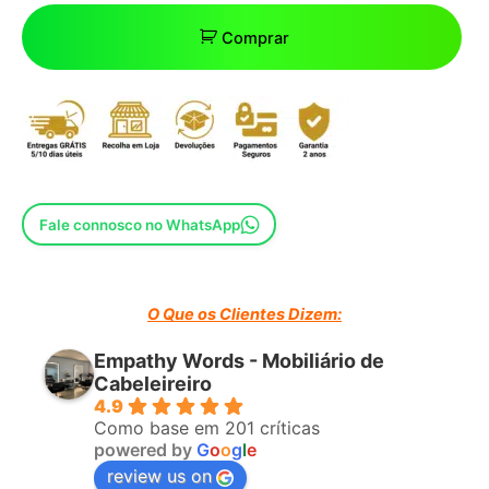
Comprar
Fale connosco no WhatsApp
O Que os Clientes Dizem:
Empathy Words - Mobiliário de
Cabeleireiro
4.9
Como base em 201 críticas
powered by
G
o
o
g
l
e
review us on