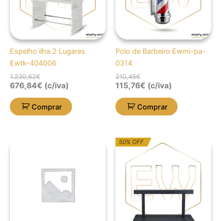
Espelho ilha 2 Lugares
Polo de Barbeiro Ewmi-pa-
Ewtk-404006
0314
1.230,62
€
210,45
€
676,84
€
(c/iva)
115,76
€
(c/iva)
Comprar
Comprar
O
O
50% OFF
preço
preço
original
atual
era:
é:
83,82€.
41,92€.