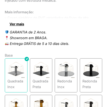
injetado com estrutura metálica.
Mais informação:
– Couro sintético de PVC retardador de fogo de alta
qualidade
Ver mais
– PU injetado
GARANTIA de 2 Anos.
– Estrutura interna metálica
Showroom em BRAGA.
– Bomba hidráulica bloqueável com freio ajustável
Entrega GRÁTIS de 5 a 10 dias úteis.
– Base quadrada/redonda em aço inox
– Base em estrela de alumínio de 5 raios
Base
Quadrada
Quadrada
Redonda
Redonda
Inox
Preta
Inox
Preta