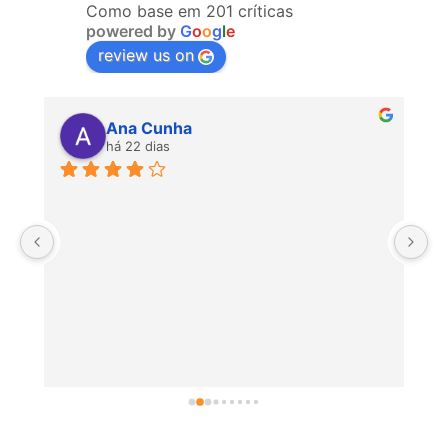
Como base em 201 críticas
powered by
G
o
o
g
l
e
review us on
Ana Cunha
há 22 dias
P