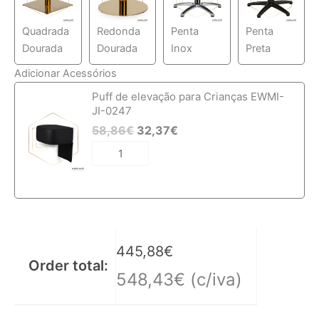
Quadrada
Redonda
Penta
Penta
Dourada
Dourada
Inox
Preta
Adicionar Acessórios
Quantidade
Puff de elevação para Crianças EWMI-
de
JI-0247
Cadeira
58,86
€
32,37
€
de
Cabeleireiro
EWMI-
CH-
T
445,88
€
Order total:
548,43
€
(c/iva)