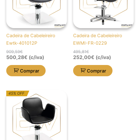
Cadeira de Cabeleireiro
Cadeira de Cabeleireiro
Ewtk-401012P
EWMI-FR-0229
909,59
€
495,81
€
500,28
€
(c/iva)
252,00
€
(c/iva)
Comprar
Comprar
O
O
45% OFF
preço
preço
original
atual
era:
é:
873,92€.
480,66€.