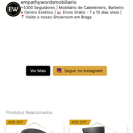
empathywordsmobiliario
+5300 Seguidores | Mobiliário de Cabeleireiro, Barbeiro
e Centro Estético |
Envio Grátis - 7 a 10 dias úteis |
Visite o nosso Showroom em Braga
Ver Mais
Seguir no Instagram!
Produtos Relacionados
O
O
O
O
45% OFF
45% OFF
preço
preço
preço
preço
original
atual
original
atual