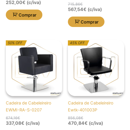
252,00
€
(c/iva)
715,86
€
567,54
€
(c/iva)
Comprar
Comprar
O
O
O
O
50% OFF
45% OFF
preço
preço
preço
preço
original
atual
original
atual
era:
é:
era:
é:
674,16€.
337,08€.
856,08€.
470,84€.
Cadeira de Cabeleireiro
Cadeira de Cabeleireiro
EWMI-RA-S-0207
Ewtk-401003P
674,16
€
856,08
€
337,08
€
(c/iva)
470,84
€
(c/iva)