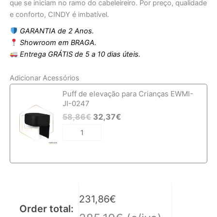
que se iniciam no ramo do cabeleireiro. Por preço, qualidade
e conforto, CINDY é imbatível.
GARANTIA de 2 Anos.
Showroom em BRAGA.
Entrega GRÁTIS de 5 a 10 dias úteis.
Adicionar Acessórios
Quantidade
Puff de elevação para Crianças EWMI-
de
JI-0247
Cadeira
58,86
€
32,37
€
de
Cabeleireiro
EWMI-
CI-
0246
231,86
€
Order total: