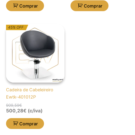
Comprar
Comprar
O
O
45% OFF
preço
preço
original
atual
era:
é:
909,59€.
500,28€.
Cadeira de Cabeleireiro
Ewtk-401012P
909,59
€
500,28
€
(c/iva)
Comprar