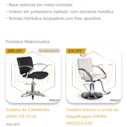
– Base redonda em metal cromado
– Interior em poliuretano injetado com estrutura metálica
– Bomba hidráulica bloqueável com freio ajustável
Produtos Relacionados
O
O
O
O
49% OFF
21% OFF
FLASH SALES
preço
preço
preço
preço
original
atual
original
atual
era:
é:
era:
é:
495,81€.
252,00€.
715,86€.
567,54€.
Cadeira de Cabeleireiro
Cadeira branca ou preta de
EWMI-FR-0229
Maquilhagem EWWK-
WKE003.A26
495,81
€