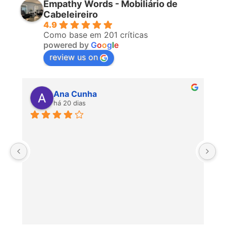
Empathy Words - Mobiliário de
Cabeleireiro
4.9
Como base em 201 críticas
powered by
G
o
o
g
l
e
review us on
Ana Cunha
há 20 dias
P