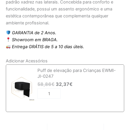
padrão xadrez nas laterais. Concebida para conforto e
funcionalidade, possui um assento ergonómico e uma
estética contemporânea que complementa qualquer
ambiente profissional.
GARANTIA de 2 Anos.
Showroom em BRAGA.
Entrega GRÁTIS de 5 a 10 dias úteis.
Adicionar Acessórios
Quantidade
Puff de elevação para Crianças EWMI-
de
JI-0247
Cadeira
58,86
€
32,37
€
de
Cabeleireiro
EWMI-
HO-
0240