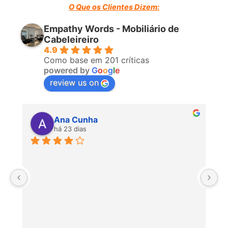
O Que os Clientes Dizem:
Empathy Words - Mobiliário de
Cabeleireiro
4.9
Como base em 201 críticas
powered by
G
o
o
g
l
e
review us on
Ana Cunha
há 23 dias
P