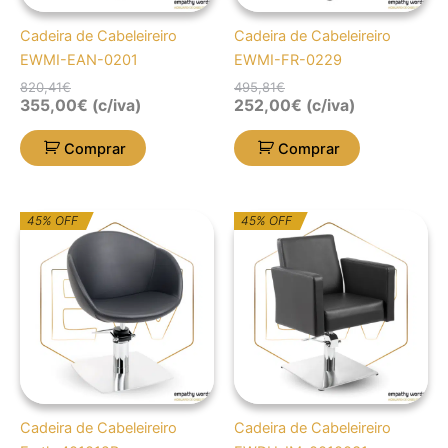
Cadeira de Cabeleireiro
Cadeira de Cabeleireiro
EWMI-EAN-0201
EWMI-FR-0229
820,41
€
495,81
€
355,00
€
(c/iva)
252,00
€
(c/iva)
Comprar
Comprar
O
O
O
O
45% OFF
45% OFF
preço
preço
preço
preço
original
atual
original
atual
era:
é:
era:
é:
909,59€.
500,28€.
722,01€.
397,08€.
Cadeira de Cabeleireiro
Cadeira de Cabeleireiro