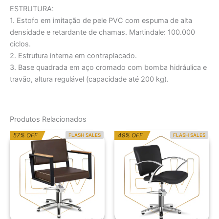
ESTRUTURA:
1. Estofo em imitação de pele PVC com espuma de alta
densidade e retardante de chamas. Martindale: 100.000
ciclos.
2. Estrutura interna em contraplacado.
3. Base quadrada em aço cromado com bomba hidráulica e
travão, altura regulável (capacidade até 200 kg).
Produtos Relacionados
O
O
O
O
57% OFF
49% OFF
FLASH SALES
FLASH SALES
preço
preço
preço
preço
original
atual
original
atual
era:
é:
era:
é:
820,41€.
355,00€.
495,81€.
252,00€.