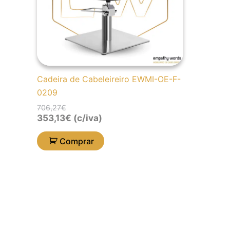
Cadeira de Cabeleireiro EWMI-OE-F-
0209
706,27
€
353,13
€
(c/iva)
Comprar