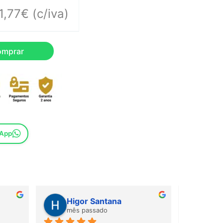
1,77
€
(c/iva)
omprar
sApp
Higor Santana
Sus
mês passado
mês