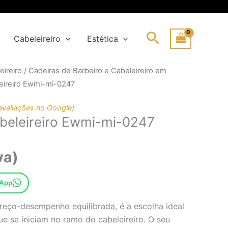
Search
Cabeleireiro
Estética
eireiro
/
Cadeiras de Barbeiro e Cabeleireiro em
eireiro Ewmi-mi-0247
al
avaliações no Google)
beleireiro Ewmi-mi-0247
1€.
1€.
va)
sApp
reço-desempenho equilibrada, é a escolha ideal
ue se iniciam no ramo do cabeleireiro. O seu