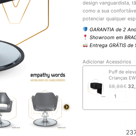
design vanguardista, tã
como a sua confortáve
potenciar qualquer esp
GARANTIA de 2 Ano
Showroom em BRAG
Entrega GRÁTIS de 5 
Adicionar Acessórios
Quantidade
Puff de elev
de
Crianças EW
Cadeira
58,86
€
32
de
Cabeleireiro
Ewmi-
mi-
0247
237