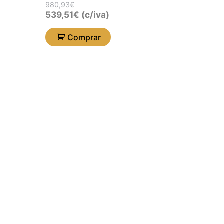
980,93
€
539,51
€
(c/iva)
Comprar