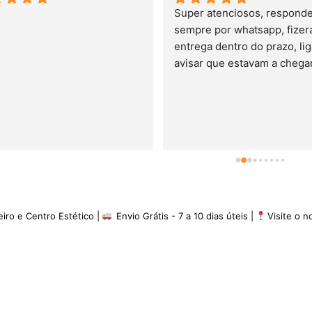
Super atenciosos, responde
sempre por whatsapp, fizera
entrega dentro do prazo, lig
avisar que estavam a chegar.
minha experiência é de 5 es
eiro e Centro Estético |
Envio Grátis - 7 a 10 dias úteis |
Visite o 