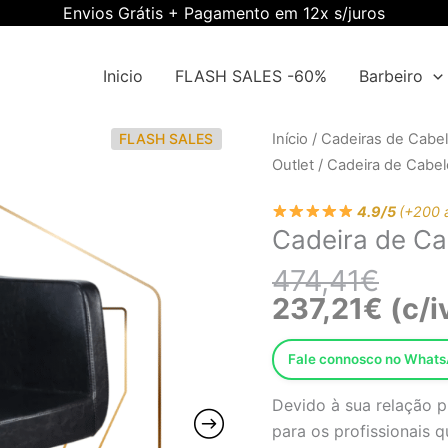
Envios Grátis + Pagamento em 12x s/juros
Inicio
FLASH SALES -60%
Barbeiro
O
O
Quantidade
FLASH SALES
Início
/
Cadeiras de Cabel
preço
preço
de
Outlet
/ Cadeira de Cabel
origin
atual
Cadeira
era:
é:
4.9/5
(+200 
de
Cadeira de Ca
474,4
237,2
Cabeleireiro
Ewmi-
474,41
€
mi-
237,21
€
(c/i
0247
Fale connosco no What
Devido à sua relação p
para os profissionais q