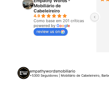
Empathy Words -
Perfeito ♥️♥️♥️♥️
Mobiliário de
Cabeleireiro
4.9
Como base em 201 críticas
powered by
G
o
o
g
l
e
review us on
empathywordsmobiliario
+5300 Seguidores | Mobiliário de Cabeleireiro, Barb