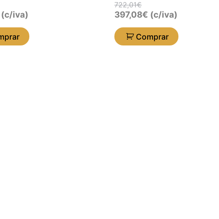
722,01
€
(c/iva)
397,08
€
(c/iva)
mprar
Comprar