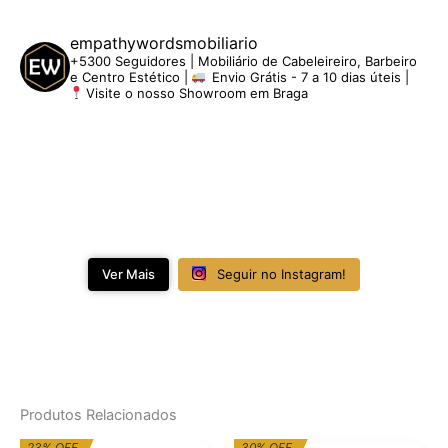
empathywordsmobiliario
+5300 Seguidores | Mobiliário de Cabeleireiro, Barbeiro
e Centro Estético |
Envio Grátis - 7 a 10 dias úteis |
Visite o nosso Showroom em Braga
Ver Mais
Seguir no Instagram!
Produtos Relacionados
O
O
O
O
23% OFF
30% OFF