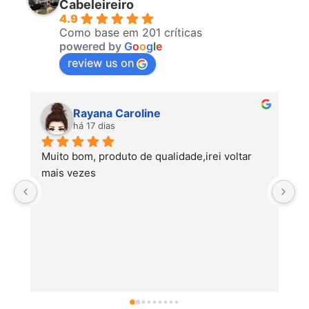
Cabeleireiro
4.9
Como base em 201 críticas
powered by
G
o
o
g
l
e
review us on
Ana Cunha
há 22 dias
P