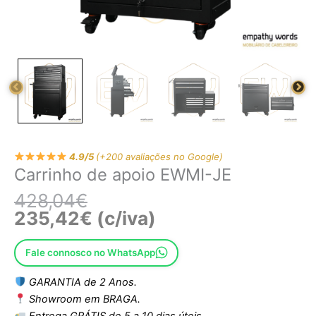
4.9/5
(+200 avaliações no Google)
Carrinho de apoio EWMI-JE
428,04
€
235,42
€
(c/iva)
Fale connosco no WhatsApp
GARANTIA de 2 Anos.
Showroom em BRAGA.
Entrega GRÁTIS de 5 a 10 dias úteis.