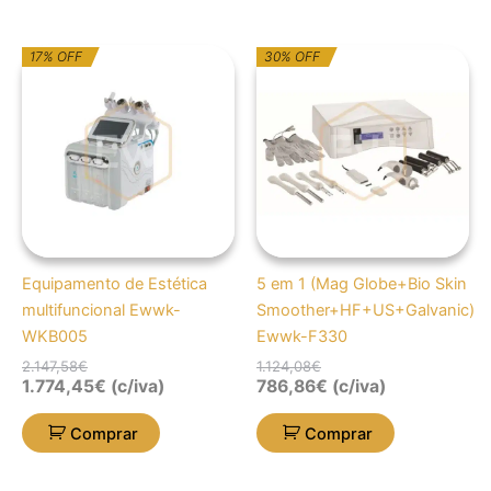
O
O
O
O
17% OFF
30% OFF
preço
preço
preço
preço
original
atual
original
atual
era:
é:
era:
é:
2.147,58€.
1.774,45€.
1.124,08€.
786,86€.
Equipamento de Estética
5 em 1 (Mag Globe+Bio Skin
multifuncional Ewwk-
Smoother+HF+US+Galvanic)
WKB005
Ewwk-F330
2.147,58
€
1.124,08
€
1.774,45
€
(c/iva)
786,86
€
(c/iva)
Comprar
Comprar