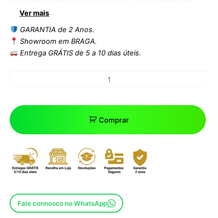
elasticidade. Equipado com 3 alças para radiofrequência e 1
Ver mais
para cavitação.
GARANTIA de 2 Anos.
Tensão de entrada: 220~240V
Showroom em BRAGA.
Frequência de entrada: 50Hz
Entrega GRÁTIS de 5 a 10 dias úteis.
Potência: 120W
Comprar
Fale connosco no WhatsApp