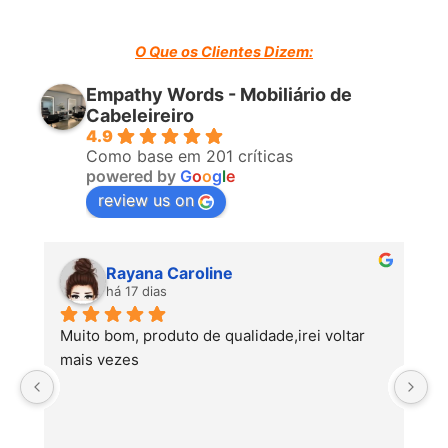
O Que os Clientes Dizem:
Empathy Words - Mobiliário de
Cabeleireiro
4.9
Como base em 201 críticas
powered by
G
o
o
g
l
e
review us on
Rayana Caroline
há 17 dias
Muito bom, produto de qualidade,irei voltar 
mais vezes