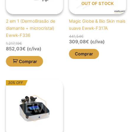
OUT OF STOCK
2 em 1 (DermoBrasão de
Magic Globe & Bio Skin mais
diamante + microcristal)
suave Ewwk-F317A
Ewwk-F336
441,54
€
309,08
€
(c/iva)
1.217,19
€
852,03
€
(c/iva)
Comprar
Comprar
O
O
30% OFF
preço
preço
original
atual
era:
é:
2.151,11€.
1.505,78€.