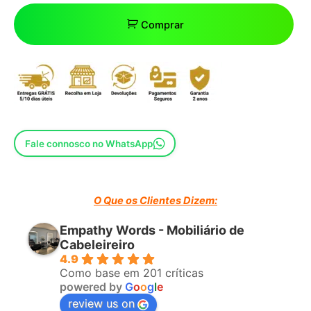
Comprar
Fale connosco no WhatsApp
O Que os Clientes Dizem:
Empathy Words - Mobiliário de
Cabeleireiro
4.9
Como base em 201 críticas
powered by
G
o
o
g
l
e
review us on