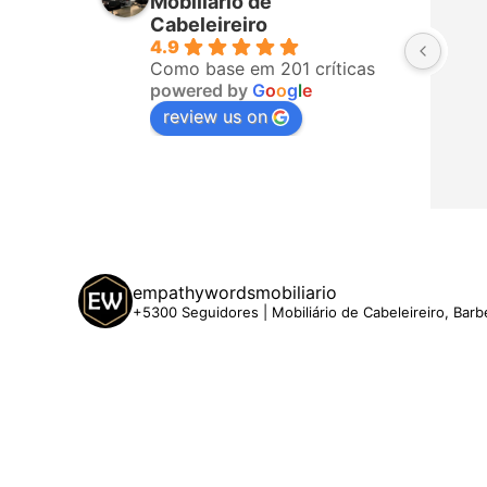
Mobiliário de
fizeram a 
todos da equipa! Já é a terceira 
Cabeleireiro
4.9
o, ligaram 
vez que compro com eles. 
Como base em 201 críticas
hegar. A 
Recomendo!
powered by
G
o
o
g
l
e
 5 estrelas
review us on
empathywordsmobiliario
+5300 Seguidores | Mobiliário de Cabeleireiro, Barb