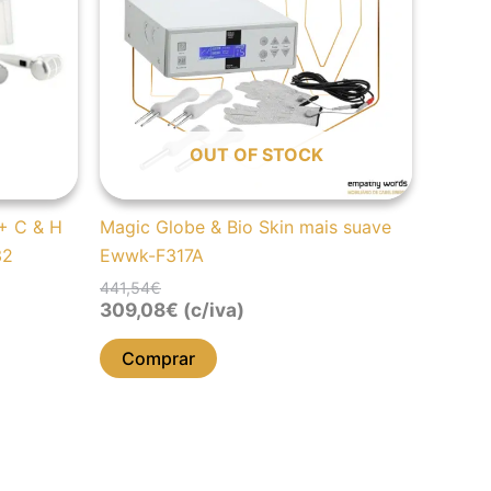
OUT OF STOCK
+ C & H
Magic Globe & Bio Skin mais suave
32
Ewwk-F317A
441,54
€
309,08
€
(c/iva)
Comprar