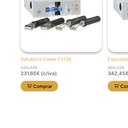
Galvânico Ewwk-F313A
Esporjad
330,93
€
489,22
€
231,65
€
(c/iva)
342,45
Comprar
Co