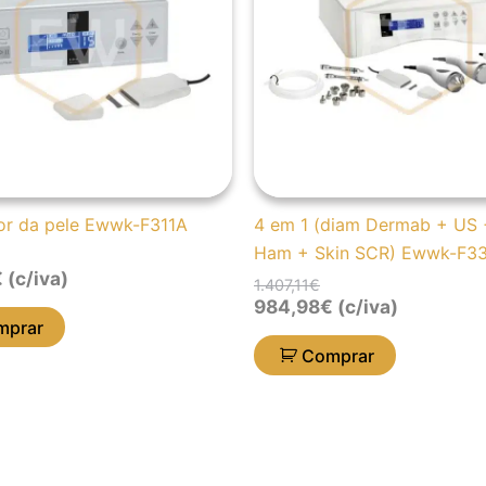
or da pele Ewwk-F311A
4 em 1 (diam Dermab + US 
Ham + Skin SCR) Ewwk-F3
€
(c/iva)
1.407,11
€
984,98
€
(c/iva)
mprar
Comprar