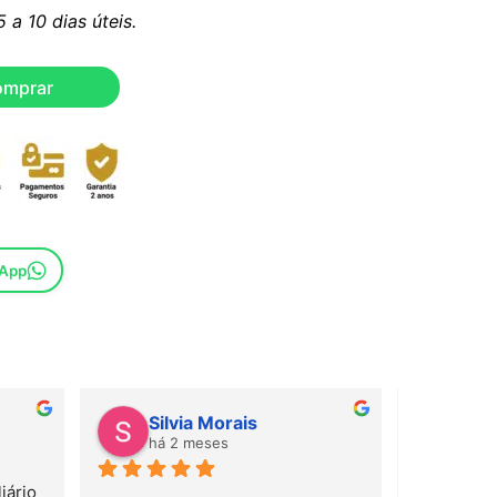
a 10 dias úteis.
omprar
sApp
Silvia Morais
Gab
há 2 meses
há 
ário 
Amei! Mate