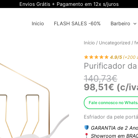
Envios Grátis + Pagamento em 12x s/juros
Inicio
FLASH SALES -60%
Barbeiro
O
O
Quantidade
Início
/
Uncategorized
/
f
preço
preço
de
origin
atual
4.9/5
(+200 
Purificador
Purificador d
era:
é:
da
140,7
98,51
pele
140,73
€
portátil
98,51
€
(c/iv
Ewwk-
P03
Fale connosco no What
Esfriador da pele portá
GARANTIA de 2 Ano
Showroom em BRAG