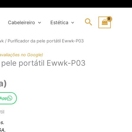
Search
Cabeleireiro
Estética
wk
/ Purificador da pele portátil Ewwk-P03
al
avaliações no Google)
a pele portátil Ewwk-P03
3€.
€.
a)
sApp
til
s.
A.