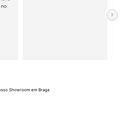
no 
e serviço 
rápido!
nosso Showroom em Braga