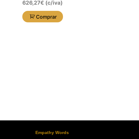
626,27
€
(c/iva)
Comprar
Empathy Words