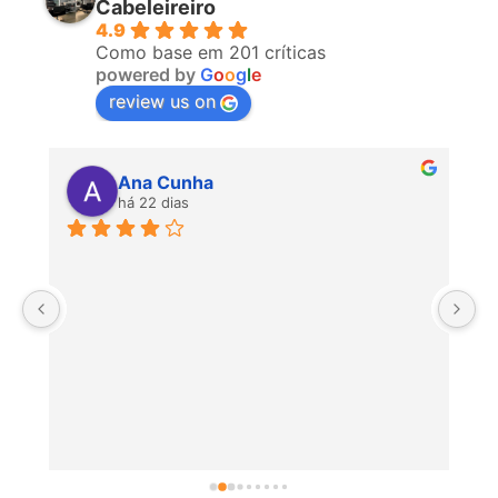
Cabeleireiro
4.9
Como base em 201 críticas
powered by
G
o
o
g
l
e
review us on
Ana Cunha
há 22 dias
P