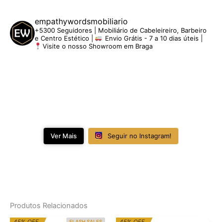
empathywordsmobiliario
+5300 Seguidores | Mobiliário de Cabeleireiro, Barbeiro
e Centro Estético |
Envio Grátis - 7 a 10 dias úteis |
Visite o nosso Showroom em Braga
Ver Mais
Seguir no Instagram!
Produtos Relacionados
O
O
O
O
45% OFF
45% OFF
FLASH SALES