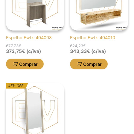
Espelho Ewtk-404008
Espelho Ewtk-404010
677,73
€
624,23
€
372,75
€
(c/iva)
343,33
€
(c/iva)
Comprar
Comprar
O
O
45% OFF
preço
preço
original
atual
era:
é:
1.034,43€.
568,94€.