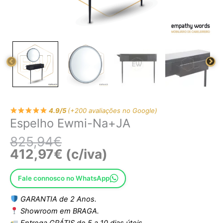
4.9/5
(+200 avaliações no Google)
Espelho Ewmi-Na+JA
825,94
€
412,97
€
(c/iva)
Fale connosco no WhatsApp
GARANTIA de 2 Anos.
Showroom em BRAGA.
Entrega GRÁTIS de 5 a 10 dias úteis.