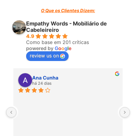
O Que os Clientes Dizem:
Empathy Words - Mobiliário de
Cabeleireiro
4.9
Como base em 201 críticas
powered by
G
o
o
g
l
e
review us on
Ana Cunha
há 24 dias
P