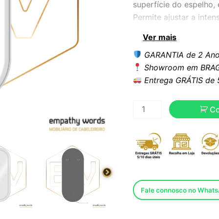
superfície do espelho,
Permite ajustar a inte
6000K) para se adequa
Ver mais
de 4 mm sem cobre, qu
GARANTIA de 2 Ano
distorções. A sua estru
Showroom em BRAG
acabamentos preto, pr
Entrega GRÁTIS de 5 
metal na parte traseira
C
Fale connosco no What