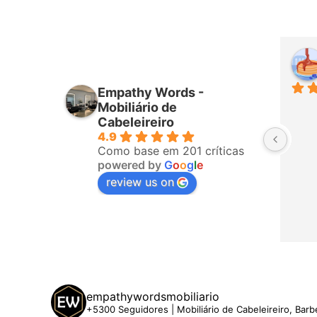
iro
Higor Santana
mês passado
Empathy Words -
ponderam 
Sempre muito bem atendido por 
Mobiliário de
fizeram a 
todos da equipa! Já é a terceira 
Cabeleireiro
4.9
o, ligaram 
vez que compro com eles. 
Como base em 201 críticas
hegar. A 
Recomendo!
powered by
G
o
o
g
l
e
 5 estrelas
review us on
empathywordsmobiliario
+5300 Seguidores | Mobiliário de Cabeleireiro, Barb