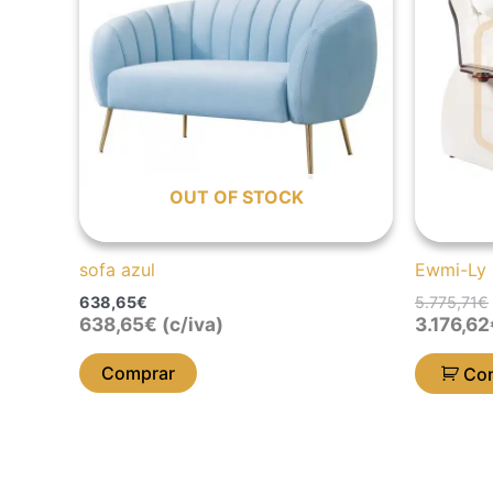
OUT OF STOCK
sofa azul
Ewmi-Ly
638,65
€
5.775,71
€
638,65
€
(c/iva)
3.176,62
Comprar
Co