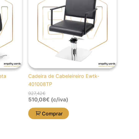
927,42€.
510,08€.
eta
Cadeira de Cabeleireiro Ewtk-
401008TP
927,42
€
510,08
€
(c/iva)
Comprar