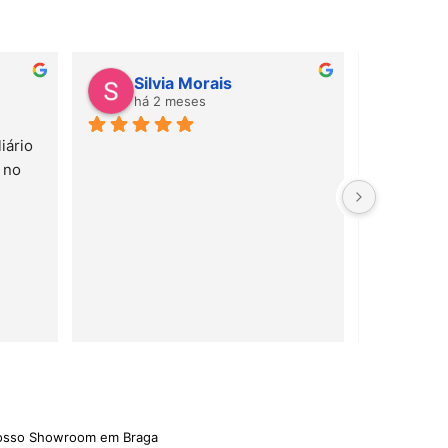
Silvia Morais
Gab
há 2 meses
há 
ário 
Amei! Mate
no 
e serviço 
rápido!
nosso Showroom em Braga