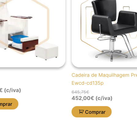
5.775,71€.
3.176,62€.
645,75€.
452,00€.
Cadeira de Maquilhagem Pr
Ewcd-cd135p
€
(c/iva)
645,75
€
452,00
€
(c/iva)
mprar
Comprar