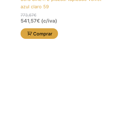
azul claro 59
773,67
€
541,57
€
(c/iva)
Comprar