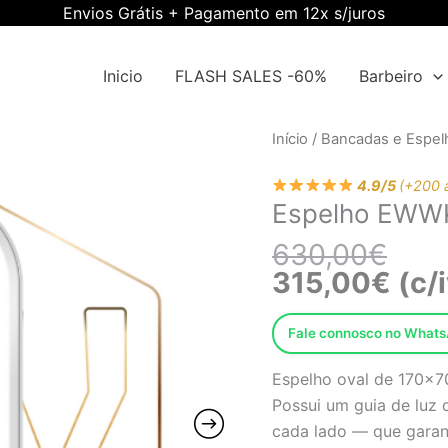
Envios Grátis + Pagamento em 12x s/juros
Inicio
FLASH SALES -60%
Barbeiro
O
O
Quantidade
Início
/
Bancadas e Espel
preç
preç
de
origi
atual
4.9/5
(+200 
Espelho
Espelho EWW
era:
é:
EWWK-
630,
315,
BLSR
630,00
€
315,00
€
(c/
Fale connosco no What
Espelho oval de 170×7
Possui um guia de luz
cada lado — que garan