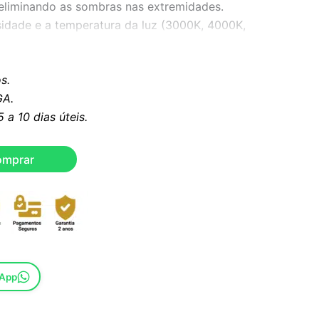
 eliminando as sombras nas extremidades.
nsidade e a temperatura da luz (3000K, 4000K,
r a diferentes ambientes. Fabricado com vidro
e proporciona um reflexo nítido e sem
s.
tura lateral em alumínio está disponível nos
A.
ateado ou dourado e inclui dois ganchos em
a 10 dias úteis.
 para uma instalação fácil e segura.
omprar
sApp