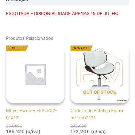
ESGOTADA – DISPONIBILIDADE APENAS 15 DE JULHO
Produtos Relacionados
O
O
O
O
30% OFF
30% OFF
preço
preço
preço
preço
original
atual
original
atual
era:
é:
era:
é:
264,45€.
185,12€.
246,00€.
172,20€.
OUT OF STOCK
Móvel Ewmi-VI-532502-
Cadeira de Estética Ewnb-
01412
he-nbb2131
264,45
€
246,00
€
185,12
€
(c/iva)
172,20
€
(c/iva)