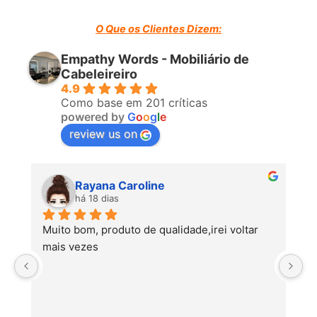
O Que os Clientes Dizem:
Empathy Words - Mobiliário de
Cabeleireiro
4.9
Como base em 201 críticas
powered by
G
o
o
g
l
e
review us on
Rayana Caroline
há 18 dias
Muito bom, produto de qualidade,irei voltar 
mais vezes