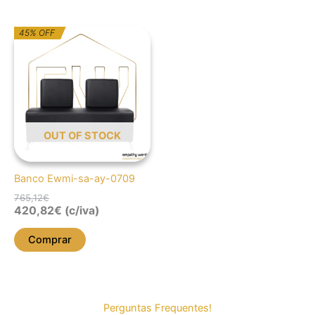
O
O
45% OFF
preço
preço
original
atual
era:
é:
765,12€.
420,82€.
OUT OF STOCK
Banco Ewmi-sa-ay-0709
765,12
€
420,82
€
(c/iva)
Comprar
Perguntas Frequentes!