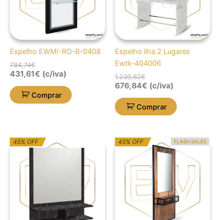
Espelho EWMI-RO-B-0408
Espelho ilha 2 Lugares
Ewtk-404006
784,74
€
431,61
€
(c/iva)
1.230,62
€
676,84
€
(c/iva)
Comprar
Comprar
O
O
O
O
45% OFF
45% OFF
FLASH SALES
preço
preço
preço
preço
original
atual
original
atual
era:
é:
era:
é:
563,59€.
309,97€.
1.128,96€.
620,93€.