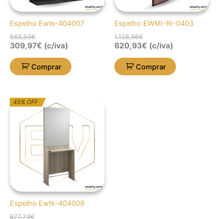
Espelho Ewtk-404007
Espelho EWMI-RI-0403
563,59
€
1.128,96
€
309,97
€
(c/iva)
620,93
€
(c/iva)
Comprar
Comprar
O
O
45% OFF
preço
preço
original
atual
era:
é:
677,73€.
372,75€.
Espelho Ewtk-404008
677,73
€