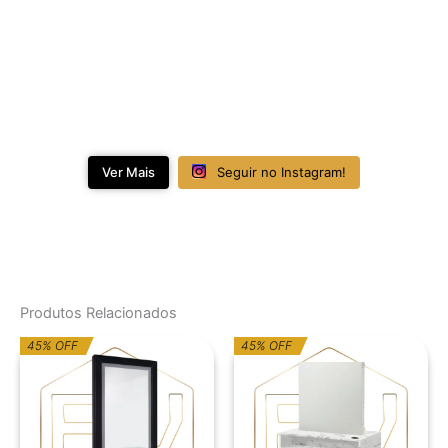
Ver Mais
Seguir no Instagram!
Produtos Relacionados
O
O
O
O
45% OFF
45% OFF
preço
preço
preço
preço
original
atual
original
atual
era:
é:
era:
é:
784,74€.
431,61€.
1.230,62€.
676,84€.