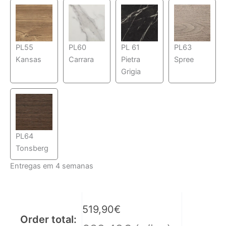
PL55
PL60
PL 61
PL63
Kansas
Carrara
Pietra
Spree
Grigia
PL64
Tonsberg
Entregas em 4 semanas
519,90
€
Order total: