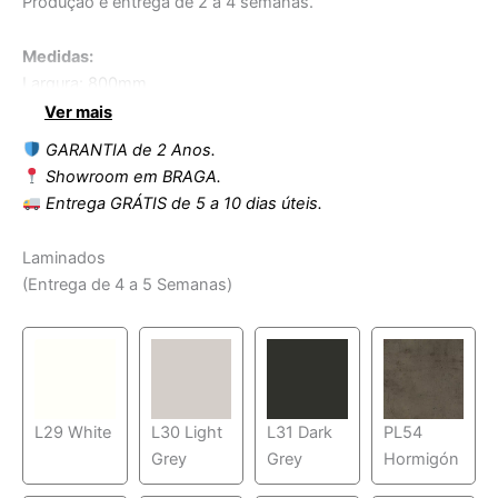
Produção e entrega de 2 a 4 semanas.
Medidas:
Largura: 800mm
Altura: 2000 mm
Ver mais
Profundidade: 300mm
GARANTIA de 2 Anos.
Altura da mesa: 850mm
Showroom em BRAGA.
Entrega GRÁTIS de 5 a 10 dias úteis.
Laminados
(Entrega de 4 a 5 Semanas)
L29 White
L30 Light
L31 Dark
PL54
Grey
Grey
Hormigón