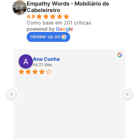
Empathy Words - Mobiliário de
Cabeleireiro
4.9
Como base em 201 críticas
powered by
G
o
o
g
l
e
review us on
Ana Cunha
há 21 dias
P