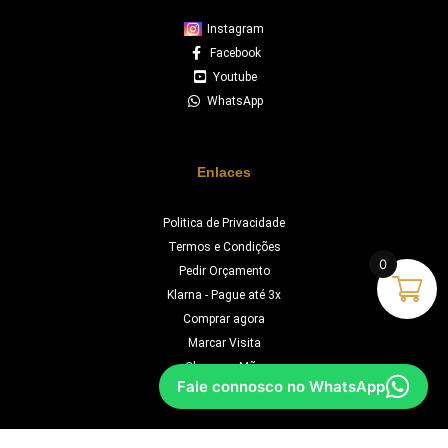
Instagram
Facebook
Youtube
WhatsApp
Enlaces
Politica de Privacidade
Termos e Condições
0
Pedir Orçamento
Klarna - Pague até 3x
Comprar agora
Marcar Visita
Chave na Mão
Fale connosco no WhatsApp
Orçamento