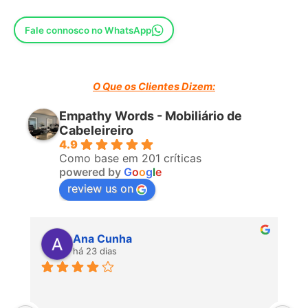
Fale connosco no WhatsApp
O Que os Clientes Dizem:
Empathy Words - Mobiliário de
Cabeleireiro
4.9
Como base em 201 críticas
powered by
G
o
o
g
l
e
review us on
Ana Cunha
há 23 dias
P