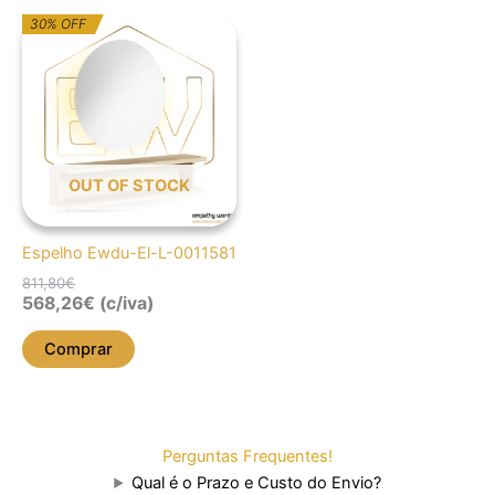
O
O
30% OFF
preço
preço
original
atual
era:
é:
811,80€.
568,26€.
OUT OF STOCK
Espelho Ewdu-El-L-0011581
811,80
€
568,26
€
(c/iva)
Comprar
Perguntas Frequentes!
Qual é o Prazo e Custo do Envio?