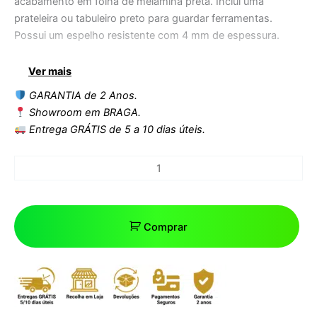
acabamento em folha de melamina preta. Inclui uma
prateleira ou tabuleiro preto para guardar ferramentas.
Possui um espelho resistente com 4 mm de espessura.
DESIGN: Estilo compacto, moderno e funcional.
Ver mais
QUALIDADE: Material altamente resistente ao desgaste e
GARANTIA de 2 Anos.
aos riscos.
Showroom em BRAGA.
Entrega GRÁTIS de 5 a 10 dias úteis.
Comprar