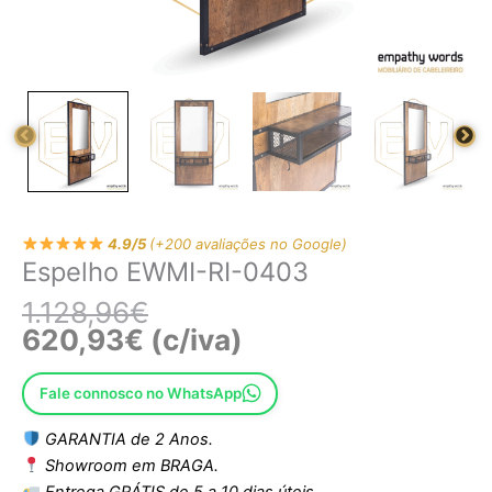
4.9/5
(+200 avaliações no Google)
Espelho EWMI-RI-0403
1.128,96
€
620,93
€
(c/iva)
Fale connosco no WhatsApp
GARANTIA de 2 Anos.
Showroom em BRAGA.
Entrega GRÁTIS de 5 a 10 dias úteis.