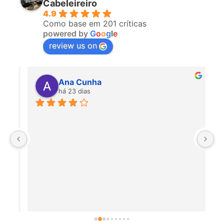
Cabeleireiro
4.9
Como base em 201 críticas
powered by
G
o
o
g
l
e
review us on
Ana Cunha
há 23 dias
P