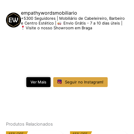
empathywordsmobiliario
+5300 Seguidores | Mobiliário de Cabeleireiro, Barbeiro
e Centro Estético |
Envio Grátis - 7 a 10 dias úteis |
Visite o nosso Showroom em Braga
Ver Mais
Seguir no Instagram!
Produtos Relacionados
O
O
O
O
45% OFF
45% OFF