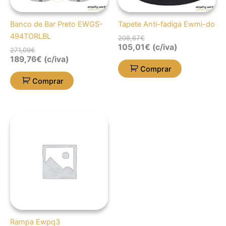
Banco de Bar Preto EWGS-
Tapete Anti-fadiga Ewmi-do
494TORLBL
208,67
€
105,01
€
(c/iva)
271,09
€
189,76
€
(c/iva)
Comprar
Comprar
Rampa Ewpq3