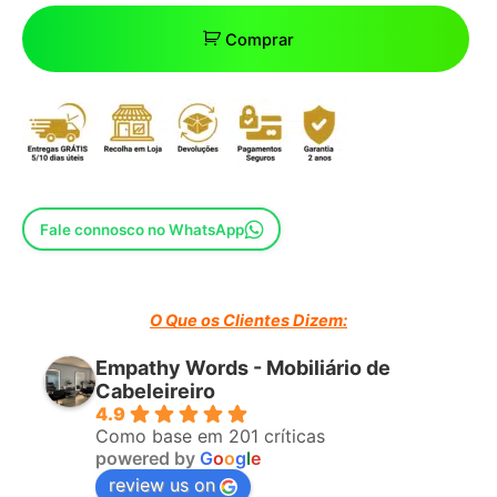
Comprar
Fale connosco no WhatsApp
O Que os Clientes Dizem:
Empathy Words - Mobiliário de
Cabeleireiro
4.9
Como base em 201 críticas
powered by
G
o
o
g
l
e
review us on