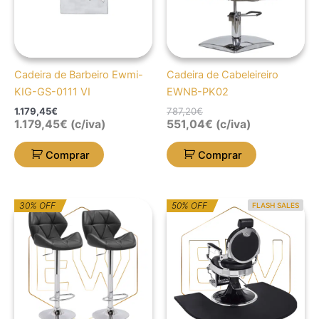
Cadeira de Barbeiro Ewmi-
Cadeira de Cabeleireiro
KIG-GS-0111 VI
EWNB-PK02
1.179,45
€
787,20
€
1.179,45
€
(c/iva)
551,04
€
(c/iva)
Comprar
Comprar
O
O
O
O
30% OFF
50% OFF
FLASH SALES
preço
preço
preço
preço
original
atual
original
atual
era:
é:
era:
é:
271,09€.
189,76€.
208,67€.
105,01€.