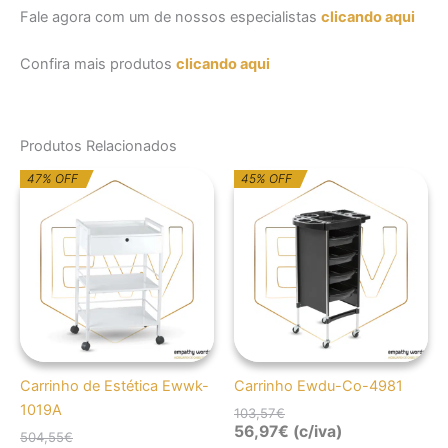
Fale agora com um de nossos especialistas
clicando aqui
Confira mais produtos
clicando aqui
Produtos Relacionados
O
O
O
O
47% OFF
45% OFF
preço
preço
preço
preço
original
atual
original
atual
era:
é:
era:
é:
504,55€.
266,63€.
103,57€.
56,97€.
Carrinho de Estética Ewwk-
Carrinho Ewdu-Co-4981
1019A
103,57
€
56,97
€
(c/iva)
504,55
€