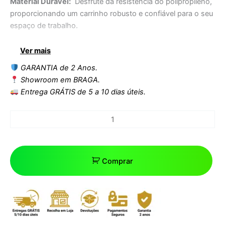
Material Durável:
Desfrute da resistência do polipropileno,
proporcionando um carrinho robusto e confiável para o seu
espaço de trabalho.
Ver mais
Organização Otimizada:
Com 5 bandejas removíveis, o
carrinho oferece amplo espaço para armazenar e organizar
GARANTIA de 2 Anos.
seus equipamentos de cabeleireiro de maneira eficiente.
Showroom em BRAGA.
Entrega GRÁTIS de 5 a 10 dias úteis.
Flexibilidade de Arrumação:
Maximize o espaço disponível
suspendendo 2 bandejas nas laterais superiores,
permitindo fácil acesso aos itens essenciais.
Área de Trabalho Funcional:
A parte superior do carrinho é
projetada com vários compartimentos e suportes para
Comprar
dispositivos, garantindo praticidade durante o trabalho.
Montagem Descomplicada:
Monte seu carrinho
rapidamente e sem a necessidade de ferragens,
proporcionando conveniência desde o primeiro momento.