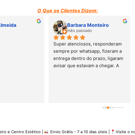
O Que os Clientes Dizem:
Susana Barbosa
Suzane Moraes
mês passado
mês passado
Adorei o atendimento. Mobili
de ótima qualidade. Entrega 
prazo previsto. Adorei e 
recomendo.
eiro e Centro Estético |
Envio Grátis - 7 a 10 dias úteis |
Visite o 