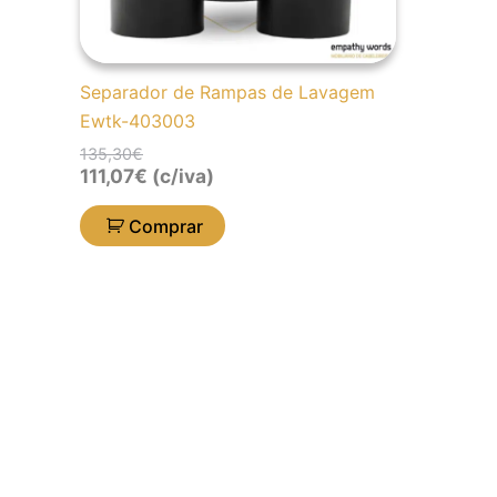
Separador de Rampas de Lavagem
Ewtk-403003
135,30
€
111,07
€
(c/iva)
Comprar