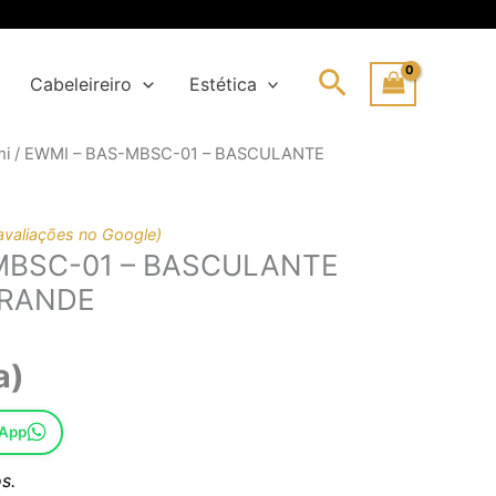
Search
Cabeleireiro
Estética
mi
/ EWMI – BAS-MBSC-01 – BASCULANTE
al
avaliações no Google)
MBSC-01 – BASCULANTE
0€.
€.
RANDE
a)
sApp
s.