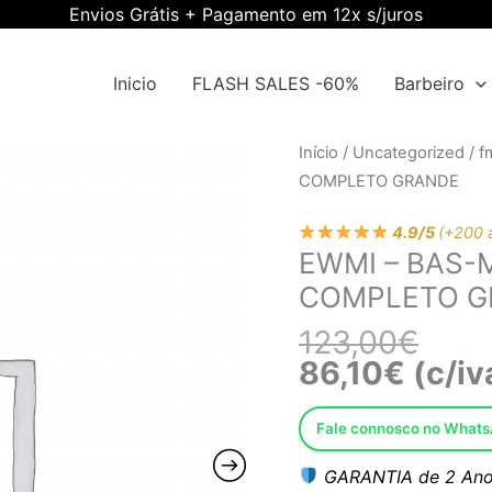
Envios Grátis + Pagamento em 12x s/juros
Inicio
FLASH SALES -60%
Barbeiro
O
O
Quantidade
Início
/
Uncategorized
/
f
preço
preço
de
COMPLETO GRANDE
origin
atual
EWMI
era:
é:
4.9/5
(+200 
-
EWMI – BAS-
123,0
86,10
BAS-
COMPLETO G
MBSC-
01
123,00
€
-
86,10
€
(c/iv
BASCULANTE
COMPLETO
Fale connosco no What
GRANDE
GARANTIA de 2 Ano