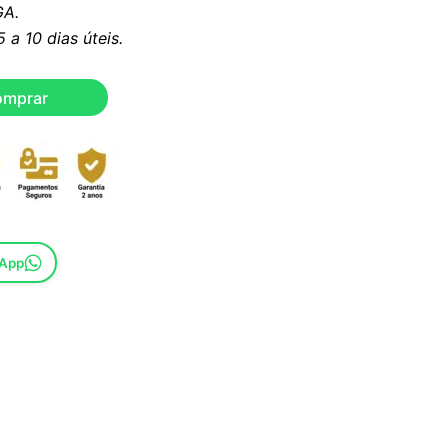
A.
a 10 dias úteis.
omprar
sApp