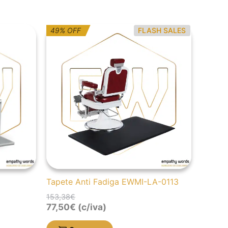
O
O
49% OFF
FLASH SALES
preço
preço
original
atual
era:
é:
153,38€.
77,50€.
Tapete Anti Fadiga EWMI-LA-0113
153,38
€
77,50
€
(c/iva)