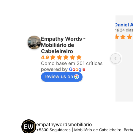
iro
Higor Santana
mês passado
Empathy Words -
ponderam 
Sempre muito bem atendido por 
Mobiliário de
fizeram a 
todos da equipa! Já é a terceira 
Cabeleireiro
4.9
o, ligaram 
vez que compro com eles. 
Como base em 201 críticas
hegar. A 
Recomendo!
powered by
G
o
o
g
l
e
 5 estrelas
review us on
empathywordsmobiliario
+5300 Seguidores | Mobiliário de Cabeleireiro, Barb