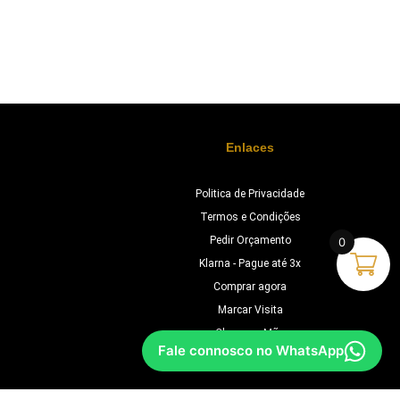
Enlaces
Politica de Privacidade
Termos e Condições
Pedir Orçamento
0
Klarna - Pague até 3x
Comprar agora
Marcar Visita
Chave na Mão
Fale connosco no WhatsApp
Orçamento