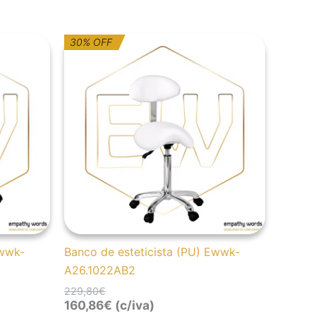
O
O
30% OFF
preço
preço
original
atual
era:
é:
229,80€.
160,86€.
Ewwk-
Banco de esteticista (PU) Ewwk-
A26.1022AB2
229,80
€
160,86
€
(c/iva)