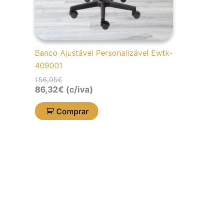
Banco Ajustável Personalizável Ewtk-
409001
156,95
€
86,32
€
(c/iva)
Comprar