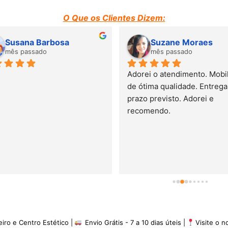
O Que os Clientes Dizem:
Morais
Gabrielle
ses
há 2 meses
Amei! Material de ótima qualidade 
e serviço de entrega muito 
rápido!
eiro e Centro Estético |
Envio Grátis - 7 a 10 dias úteis |
Visite o 