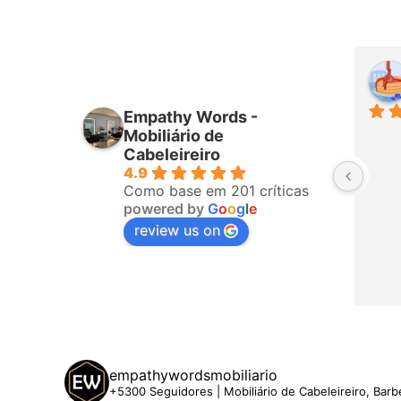
Suzane Moraes
Silvia 
mês passado
há 2 me
Empathy Words -
Adorei o atendimento. Mobiliário 
Mobiliário de
de ótima qualidade. Entrega no 
Cabeleireiro
4.9
prazo previsto. Adorei e 
Como base em 201 críticas
recomendo.
powered by
G
o
o
g
l
e
review us on
empathywordsmobiliario
+5300 Seguidores | Mobiliário de Cabeleireiro, Barb