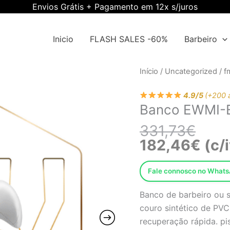
Envios Grátis + Pagamento em 12x s/juros
Inicio
FLASH SALES -60%
Barbeiro
O
O
Início
/
Uncategorized
/
f
preço
preço
origin
atual
4.9/5
(+200 
Banco EWMI-
era:
é:
331,7
182,4
331,73
€
182,46
€
(c/
Fale connosco no What
Banco de barbeiro ou s
couro sintético de PVC
recuperação rápida. pi