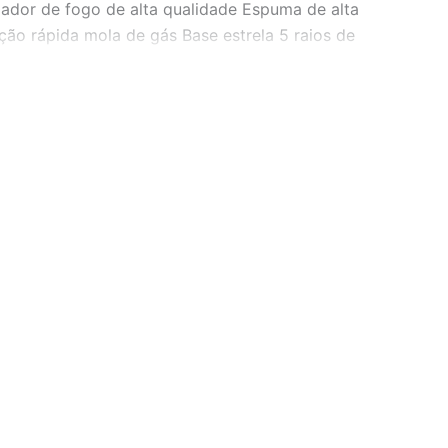
dador de fogo de alta qualidade Espuma de alta
ão rápida mola de gás Base estrela 5 raios de
destacáveis Unidade de embalagem em caixa de