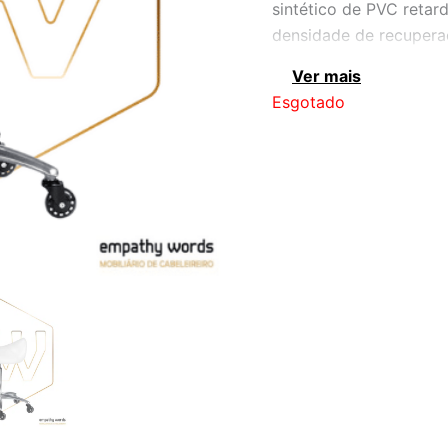
sintético de PVC retar
densidade de recuperaç
nylon Rodas de nylon 
Ver mais
papelão
Esgotado