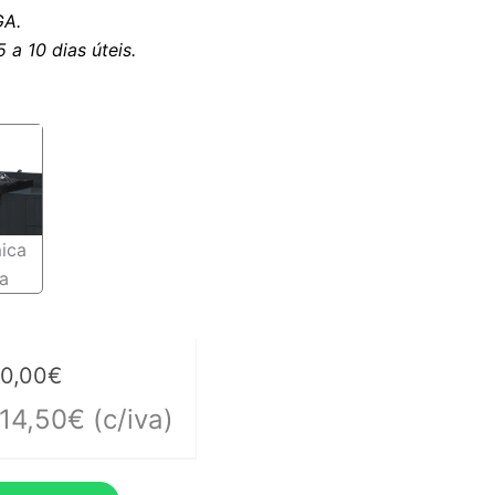
A.
a 10 dias úteis.
ica
a
50,00
€
414,50
€
(c/iva)