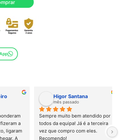
omprar
sApp
Higor Santana
Sus
mês passado
mês
ram 
Sempre muito bem atendido por 
m a 
todos da equipa! Já é a terceira 
aram 
vez que compro com eles. 
 A 
Recomendo!