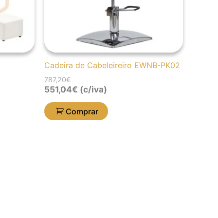
Cadeira de Cabeleireiro EWNB-PK02
787,20
€
551,04
€
(c/iva)
Comprar