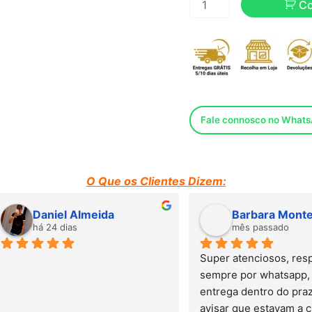
C
Fale connosco no What
O Que os Clientes Dizem:
Daniel Almeida
Barbara Monteiro
há 24 dias
mês passado
Super atenciosos, responde
sempre por whatsapp, fizera
entrega dentro do prazo, lig
avisar que estavam a chegar.