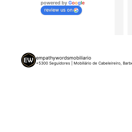
powered by
G
o
o
g
l
e
review us on
empathywordsmobiliario
+5300 Seguidores | Mobiliário de Cabeleireiro, Barb