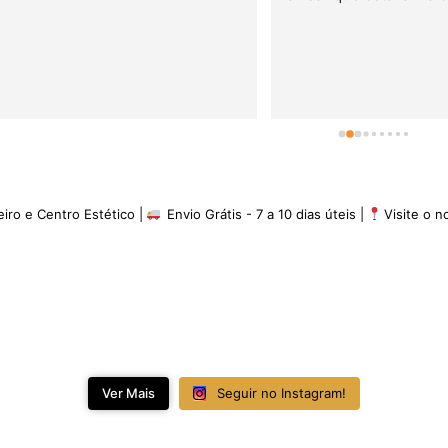
minha experiência é de 5 es
eiro e Centro Estético |
Envio Grátis - 7 a 10 dias úteis |
Visite o 
Ver Mais
Seguir no Instagram!