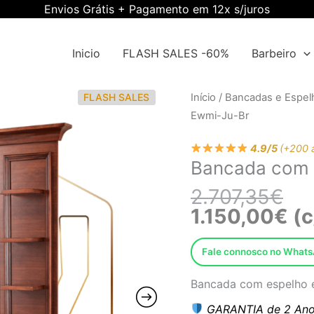
Envios Grátis + Pagamento em 12x s/juros
Inicio
FLASH SALES -60%
Barbeiro
O
O
Quantidade
FLASH SALES
Início
/
Bancadas e Espel
pre
pre
de
Ewmi-Ju-Br
orig
atu
Bancada
era:
é:
4.9/5
(+200 
com
Bancada com 
2.7
1.1
Espelho
Ewmi-
2.707,35
€
Ju-
1.150,00
€
(c
Br
Fale connosco no What
Bancada com espelho e 
GARANTIA de 2 Ano