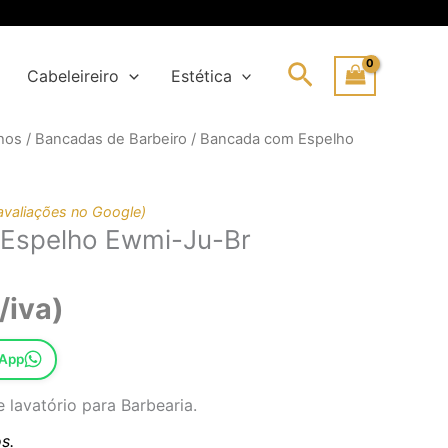
Search
Cabeleireiro
Estética
hos
/
Bancadas de Barbeiro
/ Bancada com Espelho
ço
ço
inal
al
avaliações no Google)
Espelho Ewmi-Ju-Br
07,35€.
50,00€.
/iva)
sApp
lavatório para Barbearia.
s.