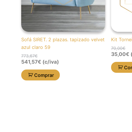
Sofá SIRET. 2 plazas. tapizado velvet
Kit Torne
azul claro 59
70,00
€
35,00
€
(
773,67
€
541,57
€
(c/iva)
Co
Comprar