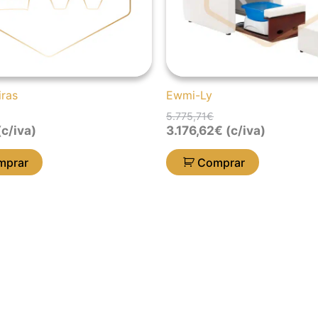
iras
Ewmi-Ly
5.775,71
€
c/iva)
3.176,62
€
(c/iva)
mprar
Comprar