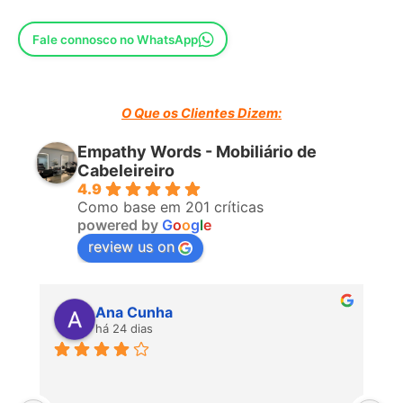
Fale connosco no WhatsApp
O Que os Clientes Dizem:
Empathy Words - Mobiliário de
Cabeleireiro
4.9
Como base em 201 críticas
powered by
G
o
o
g
l
e
review us on
Ana Cunha
há 24 dias
P