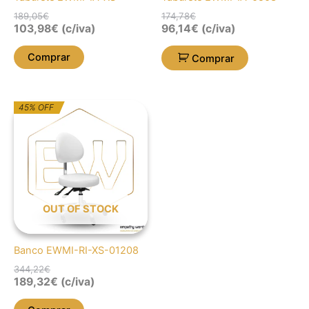
189,05
€
174,78
€
103,98
€
(c/iva)
96,14
€
(c/iva)
Comprar
Comprar
O
O
45% OFF
preço
preço
original
atual
era:
é:
344,22€.
189,32€.
OUT OF STOCK
Banco EWMI-RI-XS-01208
344,22
€
189,32
€
(c/iva)