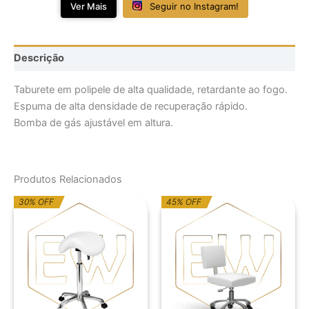
Ver Mais
Seguir no Instagram!
Descrição
Taburete em polipele de alta qualidade, retardante ao fogo.
Espuma de alta densidade de recuperação rápido.
Bomba de gás ajustável em altura.
Produtos Relacionados
O
O
O
O
30% OFF
45% OFF
preço
preço
preço
preço
original
atual
original
atual
era:
é:
era:
é:
154,40€.
108,08€.
328,16€.
180,49€.