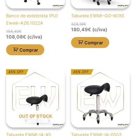
Banco de esteticista (PU)
Taburete EWMI-GO-W/XS
Ewwk-A26.1022A
328,16
€
180,49
€
(c/iva)
154,40
€
108,08
€
(c/iva)
Comprar
Comprar
O
O
O
O
45% OFF
45% OFF
preço
preço
preço
preço
original
atual
original
atual
era:
é:
era:
é:
189,05€.
103,98€.
174,78€.
96,14€.
OUT OF STOCK
Taburete EWMI-IA-XS
Taburete EWMI-IA-0503