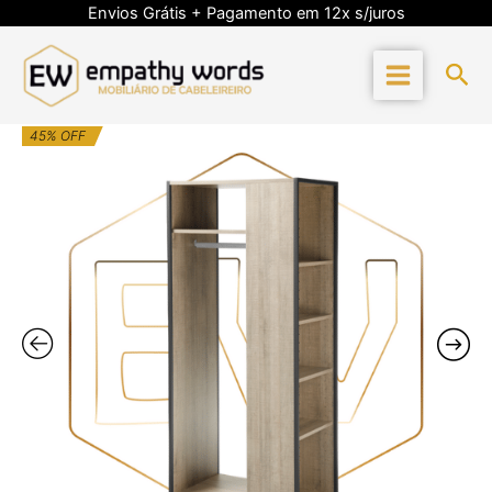
Skip
Envios Grátis + Pagamento em 12x s/juros
to
content
Sea
O
O
Quantidade
45% OFF
preço
preço
de
original
atual
Móvel
era:
é:
Ewtk-
1.177,11€.
647,41€.
405007