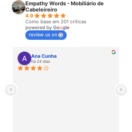
Empathy Words - Mobiliário de
Cabeleireiro
4.9
Como base em 201 críticas
powered by
G
o
o
g
l
e
review us on
Ana Cunha
há 24 dias
P