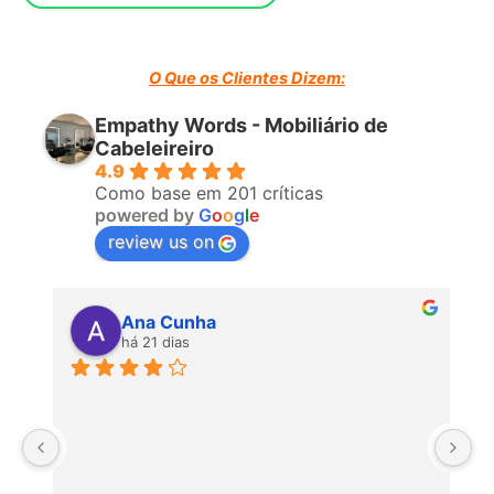
O Que os Clientes Dizem:
Empathy Words - Mobiliário de
Cabeleireiro
4.9
Como base em 201 críticas
powered by
G
o
o
g
l
e
review us on
Ana Cunha
há 21 dias
P