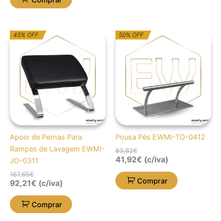
O
O
O
O
45% OFF
50% OFF
preço
preço
preço
preço
original
atual
original
atual
era:
é:
era:
é:
167,65€.
92,21€.
83,82€.
41,92€.
Apoio de Pernas Para
Pousa Pés EWMI-TO-0412
Rampas de Lavagem EWMI-
83,82
€
41,92
€
(c/iva)
JO-0311
167,65
€
Comprar
92,21
€
(c/iva)
Comprar