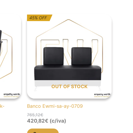
O
O
45% OFF
preço
preço
original
atual
era:
é:
765,12€.
420,82€.
OUT OF STOCK
k-
Banco Ewmi-sa-ay-0709
765,12
€
420,82
€
(c/iva)