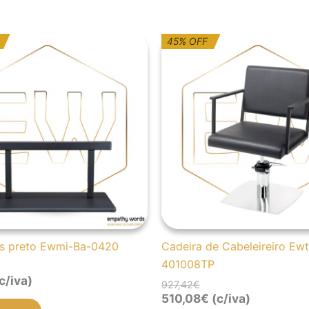
O
O
45% OFF
eço
eço
preço
preço
ginal
al
original
atual
:
era:
é:
,82€.
,92€.
927,42€.
510,08€.
s preto Ewmi-Ba-0420
Cadeira de Cabeleireiro Ewt
401008TP
c/iva)
927,42
€
510,08
€
(c/iva)