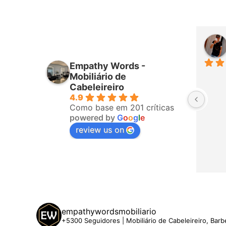
iro
Higor Santana
mês passado
Empathy Words -
ponderam 
Sempre muito bem atendido por 
Mobiliário de
fizeram a 
todos da equipa! Já é a terceira 
Cabeleireiro
4.9
o, ligaram 
vez que compro com eles. 
Como base em 201 críticas
hegar. A 
Recomendo!
powered by
G
o
o
g
l
e
 5 estrelas
review us on
empathywordsmobiliario
+5300 Seguidores | Mobiliário de Cabeleireiro, Barb