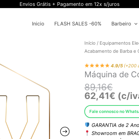
Envios Grátis + Pagamento em 12x s/juros
Inicio
FLASH SALES -60%
Barbeiro
O
O
Quantidade
Início
/
Equipamentos Elec
preço
preço
de
Acabamento de Barba e 
origina
atual
Máquina
era:
é:
4.9/5
(+200 
de
Máquina de 
89,16€
62,41€
Corte
Ewwk-
89,16
€
RZCW000
62,41
€
(c/iv
Fale connosco no What
GARANTIA de 2 Ano
Showroom em BRAG