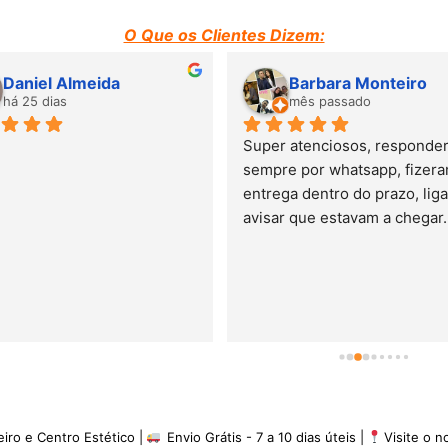
O Que os Clientes Dizem:
Susana Barbosa
Suzane Moraes
mês passado
há 2 meses
Adorei o atendimento. Mobili
de ótima qualidade. Entrega 
prazo previsto. Adorei e 
recomendo.
eiro e Centro Estético |
Envio Grátis - 7 a 10 dias úteis |
Visite o 