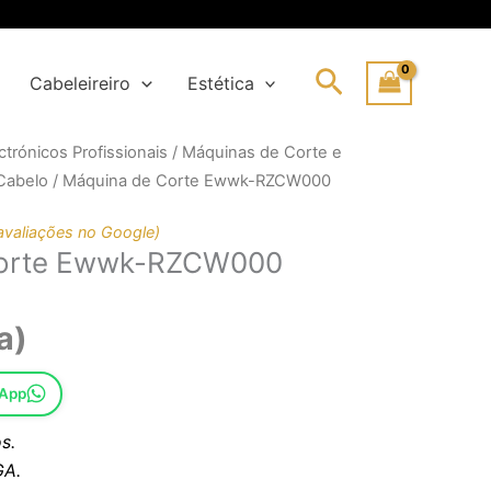
Search
Cabeleireiro
Estética
trónicos Profissionais
/
Máquinas de Corte e
Cabelo
/ Máquina de Corte Ewwk-RZCW000
l
avaliações no Google)
Corte Ewwk-RZCW000
.
.
a)
sApp
s.
A.