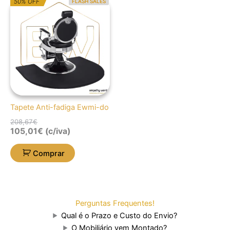
50% OFF
FLASH SALES
preço
preço
original
atual
era:
é:
208,67€.
105,01€.
Tapete Anti-fadiga Ewmi-do
208,67
€
105,01
€
(c/iva)
Comprar
Perguntas Frequentes!
Qual é o Prazo e Custo do Envio?
O Mobiliário vem Montado?