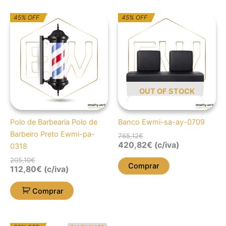
O
O
O
O
45% OFF
45% OFF
preço
preço
preço
preço
original
atual
original
atual
era:
é:
era:
é:
205,10€.
112,80€.
765,12€.
420,82€.
OUT OF STOCK
Polo de Barbearia Polo de
Banco Ewmi-sa-ay-0709
Barbeiro Preto Ewmi-pa-
765,12
€
420,82
€
(c/iva)
0318
205,10
€
Comprar
112,80
€
(c/iva)
Comprar
O
O