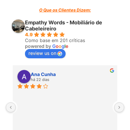
O Que os Clientes Dizem:
Empathy Words - Mobiliário de
Cabeleireiro
4.9
Como base em 201 críticas
powered by
G
o
o
g
l
e
review us on
Ana Cunha
há 22 dias
P