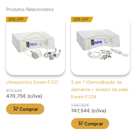
Produtos Relacionados
O
O
O
O
30% OFF
30% OFF
preço
preço
preço
preço
original
atual
original
atual
era:
é:
era:
é:
672,50€.
470,75€.
1.067,92€.
747,54€.
Ultrassônico Ewwk-F337
2 em 1 (DermoBrasão de
diamante + lavador de pele)
672,50
€
470,75
€
(c/iva)
Ewwk-F334
1.067,92
€
Comprar
747,54
€
(c/iva)
Comprar