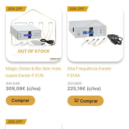
O
O
O
O
30% OFF
30% OFF
preço
preço
preço
preço
original
atual
original
atual
era:
é:
era:
é:
441,54€.
309,08€.
321,66€.
225,16€.
OUT OF STOCK
Magic Globe & Bio Skin mais
Alta Frequência Ewwk-
suave Ewwk-F317A
F314A
441,54
€
321,66
€
309,08
€
(c/iva)
225,16
€
(c/iva)
Comprar
Comprar
O
O
30% OFF
preço
preço