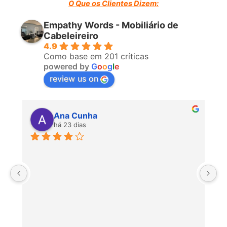
O Que os Clientes Dizem:
Empathy Words - Mobiliário de
Cabeleireiro
4.9
Como base em 201 críticas
powered by
G
o
o
g
l
e
review us on
Ana Cunha
há 23 dias
P