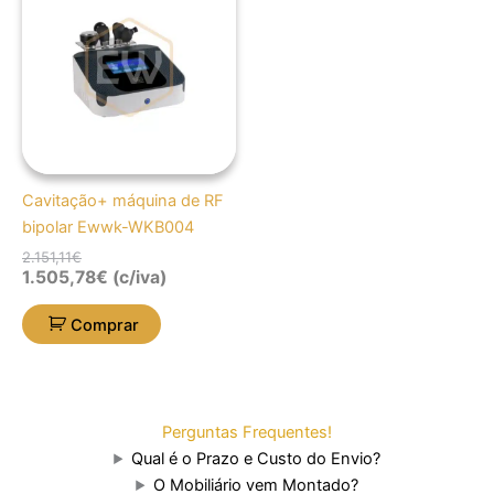
original
atual
era:
é:
2.151,11€.
1.505,78€.
Cavitação+ máquina de RF
bipolar Ewwk-WKB004
2.151,11
€
1.505,78
€
(c/iva)
Comprar
Perguntas Frequentes!
Qual é o Prazo e Custo do Envio?
O Mobiliário vem Montado?