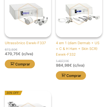
original
atual
original
atual
era:
é:
era:
é:
672,50€.
470,75€.
1.407,11€.
984,98€.
Ultrassônico Ewwk-F337
4 em 1 (diam Dermab + US
+ C & H Ham + Skin SCR)
672,50
€
470,75
€
(c/iva)
Ewwk-F332
1.407,11
€
Comprar
984,98
€
(c/iva)
Comprar
O
O
30% OFF
preço
preço
original
atual
era:
é: