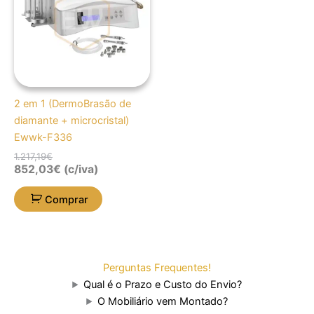
1.217,19€.
852,03€.
2 em 1 (DermoBrasão de
diamante + microcristal)
Ewwk-F336
1.217,19
€
852,03
€
(c/iva)
Comprar
Perguntas Frequentes!
Qual é o Prazo e Custo do Envio?
O Mobiliário vem Montado?