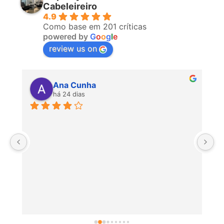
Cabeleireiro
4.9
Como base em 201 críticas
powered by
G
o
o
g
l
e
review us on
Ana Cunha
há 24 dias
P