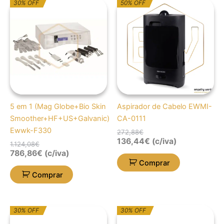
O
O
O
O
30% OFF
50% OFF
preço
preço
preço
preço
original
atual
original
atual
era:
é:
era:
é:
1.124,08€.
786,86€.
272,88€.
136,44€.
5 em 1 (Mag Globe+Bio Skin
Aspirador de Cabelo EWMI-
Smoother+HF+US+Galvanic)
CA-0111
Ewwk-F330
272,88
€
136,44
€
(c/iva)
1.124,08
€
786,86
€
(c/iva)
Comprar
Comprar
O
O
O
O
30% OFF
30% OFF
preço
preço
preço
preço