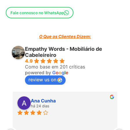
Fale connosco no WhatsApp
O Que os Clientes Dizem:
Empathy Words - Mobiliário de
Cabeleireiro
4.9
Como base em 201 críticas
powered by
G
o
o
g
l
e
review us on
Ana Cunha
há 24 dias
P