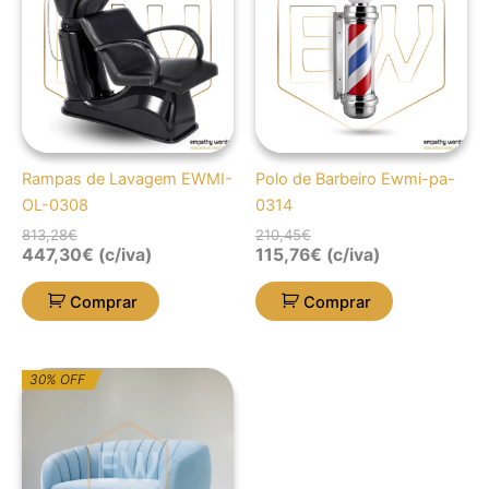
era:
é:
era:
é:
813,28€.
447,30€.
210,45€.
115,76€.
Rampas de Lavagem EWMI-
Polo de Barbeiro Ewmi-pa-
OL-0308
0314
813,28
€
210,45
€
447,30
€
(c/iva)
115,76
€
(c/iva)
Comprar
Comprar
O
O
30% OFF
preço
preço
original
atual
era:
é:
773,67€.
541,57€.