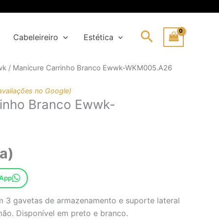
Search
Cabeleireiro
Estética
wk
/ Manicure Carrinho Branco Ewwk-WKM005.A26
nal
avaliações no Google)
rinho Branco Ewwk-
4€.
€.
a)
sApp
 3 gavetas de armazenamento e suporte lateral
mão. Disponível em preto e branco.