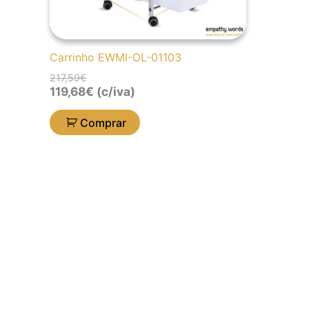
Carrinho EWMI-OL-01103
217,59
€
119,68
€
(c/iva)
Comprar