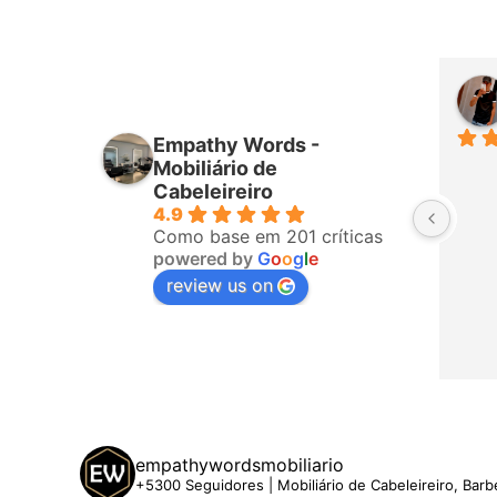
teiro
Higor Santana
mês passado
Empathy Words -
esponderam 
Sempre muito bem atendido por 
Mobiliário de
 fizeram a 
todos da equipa! Já é a terceira 
Cabeleireiro
4.9
zo, ligaram 
vez que compro com eles. 
Como base em 201 críticas
chegar. A 
Recomendo!
powered by
G
o
o
g
l
e
de 5 estrelas
review us on
empathywordsmobiliario
+5300 Seguidores | Mobiliário de Cabeleireiro, Barb