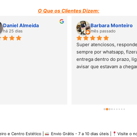
O Que os Clientes Dizem:
Susana Barbosa
Suzane Moraes
mês passado
mês passado
Adorei o atendimento. Mobi
de ótima qualidade. Entreg
prazo previsto. Adorei e 
recomendo.
eiro e Centro Estético |
Envio Grátis - 7 a 10 dias úteis |
Visite o 