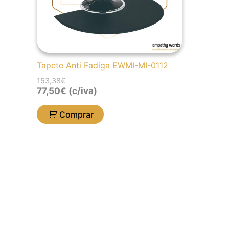
Tapete Anti Fadiga EWMI-MI-0112
153,38
€
77,50
€
(c/iva)
Comprar