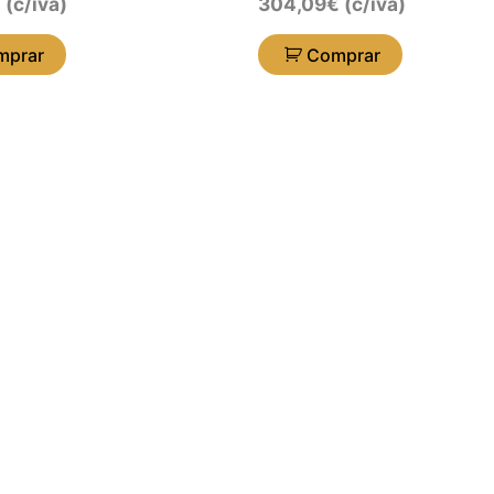
€
(c/iva)
304,09
€
(c/iva)
mprar
Comprar