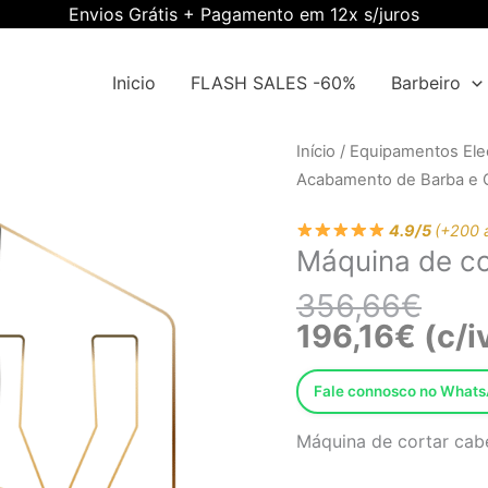
Envios Grátis + Pagamento em 12x s/juros
Inicio
FLASH SALES -60%
Barbeiro
O
O
Quantidade
Início
/
Equipamentos Elec
preç
preç
de
Acabamento de Barba e 
origi
atual
Máquina
era:
é:
4.9/5
(+200 
de
Máquina de c
356,
196,1
corte
EWMI-
356,66
€
010
196,16
€
(c/i
Fale connosco no What
Máquina de cortar cabe