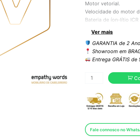
Motor vetorial.
Velocidade do motor d
Bateria de íon-lítio I
2 horas de autonomia s
Ver mais
Tempo de carregament
GARANTIA de 2 Ano
Design ergonômico e fu
Showroom em BRAG
Lâminas em aço inoxid
Entrega GRÁTIS de 5 
6 Tamanhos diferentes 
Peso leve para um uso 
A lâmina mantém a tem
C
Inclui base de carrega
Fale connosco no What