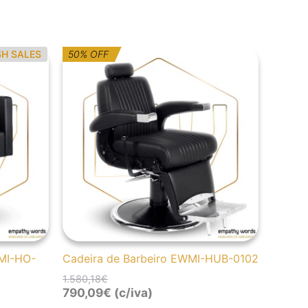
O
O
SH SALES
50% OFF
preço
preço
original
atual
era:
é:
1.580,18€.
790,09€.
WMI-HO-
Cadeira de Barbeiro EWMI-HUB-0102
1.580,18
€
790,09
€
(c/iva)