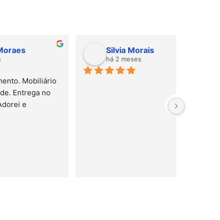
Silvia Morais
Gab
há 2 meses
há 
ário 
Amei! Mate
no 
e serviço 
rápido!