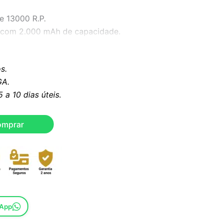
e 13000 R.P.
CR com 2.000 mAh de capacidade.
em fio.
o de 70 minutos.
s.
ncional.
A.
ável de alto carbono 440C.
a 10 dias úteis.
de pentes, ajustáveis de 0,3 a 4 mm.
mais confortável.
peratura baixa, mesmo após 2 horas.
omprar
mento.
sApp