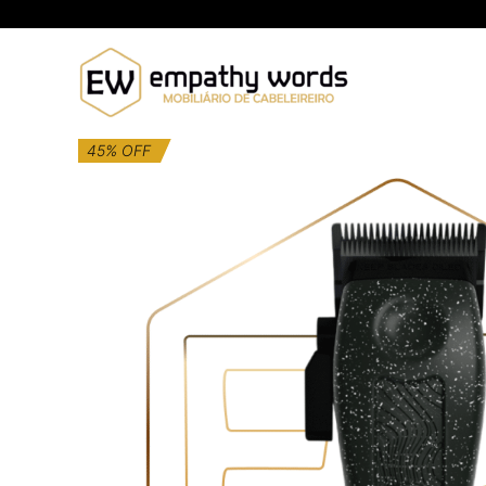
Skip
to
content
45% OFF