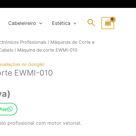
Search
Cabeleireiro
Estética
trónicos Profissionais
/
Máquinas de Corte e
o
o
Cabelo
/ Máquina de corte EWMI-010
nal
avaliações no Google)
orte EWMI-010
66€.
6€.
va)
sApp
lo profissional com motor vetorial.