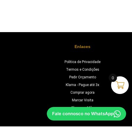
Enlaces
Politica de Privacidade
Termos e Condições
Pedir Orçamento
0
Klarna - Pague até 3x
Comprar agora
Marcar Visita
Chave na Mão
Fale connosco no WhatsApp
Orçamento