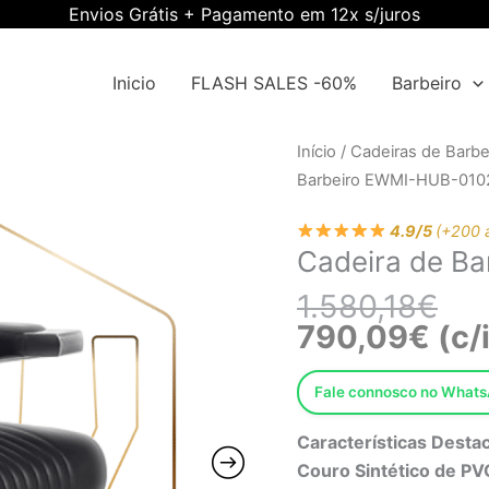
Envios Grátis + Pagamento em 12x s/juros
Inicio
FLASH SALES -60%
Barbeiro
O
O
Quantidade
Início
/
Cadeiras de Barbe
pre
pre
de
Barbeiro EWMI-HUB-010
orig
atua
Cadeira
era:
é:
4.9/5
(+200 
de
Cadeira de B
1.5
790
Barbeiro
EWMI-
1.580,18
€
HUB-
790,09
€
(c/
0102
Fale connosco no What
Características Desta
Couro Sintético de PV