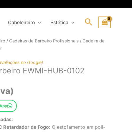
Search
Cabeleireiro
Estética
iro
/
Cadeiras de Barbeiro Profissionais
/ Cadeira de
ço
ço
2
inal
l
avaliações no Google)
arbeiro EWMI-HUB-0102
80,18€.
,09€.
iva)
sApp
cadas:
C Retardador de Fogo:
O estofamento em poli-