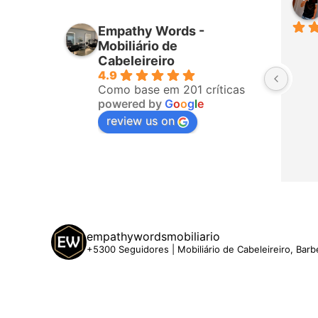
há 25 dias
Empathy Words -
Perfeito ♥️♥️♥️♥️
Mobiliário de
Cabeleireiro
4.9
Como base em 201 críticas
powered by
G
o
o
g
l
e
review us on
empathywordsmobiliario
+5300 Seguidores | Mobiliário de Cabeleireiro, Barb