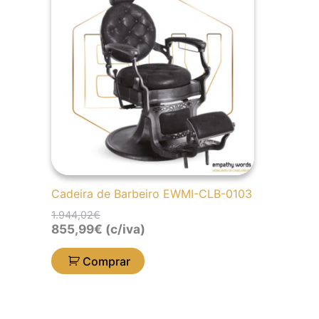
original
atual
era:
é:
1.944,02€.
855,99€.
Cadeira de Barbeiro EWMI-CLB-0103
1.944,02
€
855,99
€
(c/iva)
Comprar