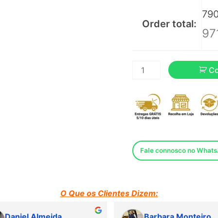
Invista em qualidade e 
790
cliente.
Order total:
97
Fale agora com um de 
Confira mais produtos
C
Fale connosco no What
O Que os Clientes Dizem:
Daniel Almeida
Barbara Monteiro