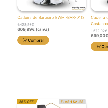
Cadeira de Barbeiro EWMI-BAR-0113
Cadeira 
Castanha
1.423,23
€
609,99
€
(c/iva)
1.672,92
€
699,00
Comprar
Co
O
O
56% OFF
FLASH SALES
preço
preço