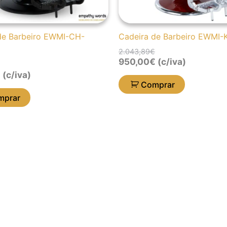
de Barbeiro EWMI-CH-
Cadeira de Barbeiro EWMI-
2.043,89
€
950,00
€
(c/iva)
€
(c/iva)
Comprar
mprar