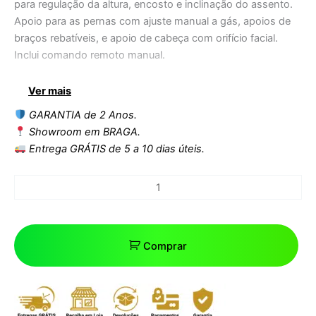
para regulação da altura, encosto e inclinação do assento.
Apoio para as pernas com ajuste manual a gás, apoios de
braços rebatíveis, e apoio de cabeça com orifício facial.
Inclui comando remoto manual.
Dimensões sem apoio de braço: 184x59x60/83 cm
Ver mais
Dimensões com apoio de braço: 184x83x60/83 cm
GARANTIA de 2 Anos.
Peso: 59 kg
Showroom em BRAGA.
Revestimento: PU
Entrega GRÁTIS de 5 a 10 dias úteis.
Espessura do colchão: 9 cm
Comprar