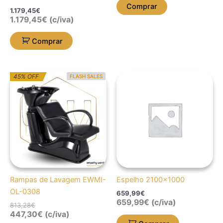
Comprar
1.179,45
€
1.179,45
€
(c/iva)
Comprar
O
O
45% OFF
FLASH SALES
preço
preço
original
atual
era:
é:
813,28€.
447,30€.
Rampas de Lavagem EWMI-
Espelho 2100×1000
OL-0308
659,99
€
659,99
€
(c/iva)
813,28
€
447,30
€
(c/iva)