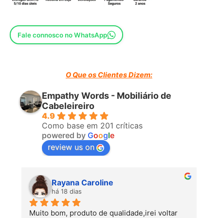
Fale connosco no WhatsApp
O Que os Clientes Dizem:
Empathy Words - Mobiliário de
Cabeleireiro
4.9
Como base em 201 críticas
powered by
G
o
o
g
l
e
review us on
Rayana Caroline
há 18 dias
Muito bom, produto de qualidade,irei voltar 