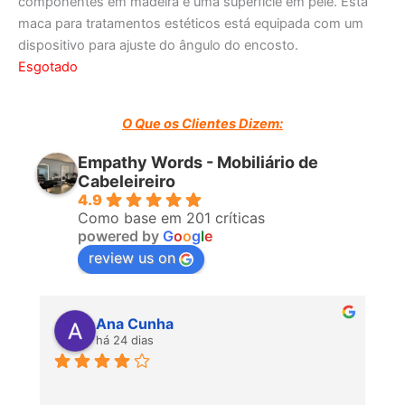
componentes em madeira e uma superfície em pele. Esta
maca para tratamentos estéticos está equipada com um
dispositivo para ajuste do ângulo do encosto.
Esgotado
O Que os Clientes Dizem:
Empathy Words - Mobiliário de
Cabeleireiro
4.9
Como base em 201 críticas
powered by
G
o
o
g
l
e
review us on
Ana Cunha
há 24 dias
P