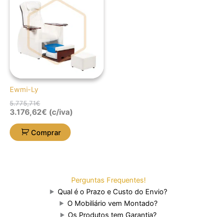
original
atual
era:
é:
5.775,71€.
3.176,62€.
Ewmi-Ly
5.775,71
€
3.176,62
€
(c/iva)
Comprar
Perguntas Frequentes!
Qual é o Prazo e Custo do Envio?
O Mobiliário vem Montado?
Os Produtos tem Garantia?