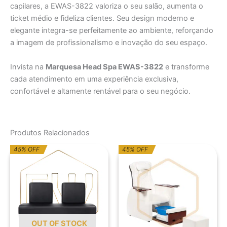
capilares, a EWAS-3822 valoriza o seu salão, aumenta o
ticket médio e fideliza clientes. Seu design moderno e
elegante integra-se perfeitamente ao ambiente, reforçando
a imagem de profissionalismo e inovação do seu espaço.
Invista na
Marquesa Head Spa EWAS-3822
e transforme
cada atendimento em uma experiência exclusiva,
confortável e altamente rentável para o seu negócio.
Produtos Relacionados
O
O
O
O
45% OFF
45% OFF
preço
preço
preço
preço
original
atual
original
atual
era:
é:
era:
é:
765,12€.
420,82€.
5.775,71€.
3.176,62€.
OUT OF STOCK