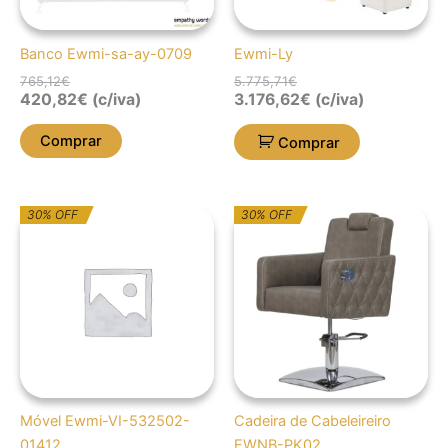
Banco Ewmi-sa-ay-0709
Ewmi-Ly
765,12
€
5.775,71
€
420,82
€
(c/iva)
3.176,62
€
(c/iva)
Comprar
Comprar
O
O
O
O
30% OFF
30% OFF
preço
preço
preço
preço
original
atual
original
atual
era:
é:
era:
é:
264,45€.
185,12€.
787,20€.
551,04€.
Móvel Ewmi-VI-532502-
Cadeira de Cabeleireiro
01412
EWNB-PK02