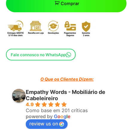
Comprar
Fale connosco no WhatsApp
O Que os Clientes Dizem:
Empathy Words - Mobiliário de
Cabeleireiro
4.9
Como base em 201 críticas
powered by
G
o
o
g
l
e
review us on