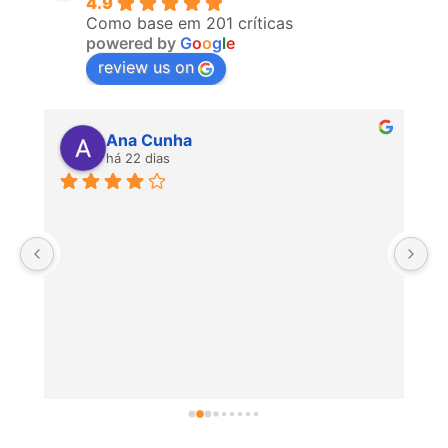
4.9
Como base em 201 críticas
powered by
G
o
o
g
l
e
review us on
Ana Cunha
há 22 dias
P