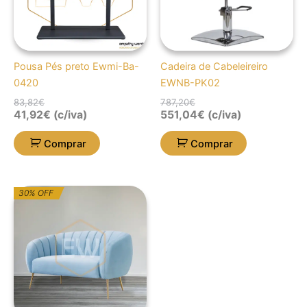
Pousa Pés preto Ewmi-Ba-
Cadeira de Cabeleireiro
0420
EWNB-PK02
83,82
€
787,20
€
41,92
€
(c/iva)
551,04
€
(c/iva)
Comprar
Comprar
O
O
30% OFF
preço
preço
original
atual
era:
é:
773,67€.
541,57€.